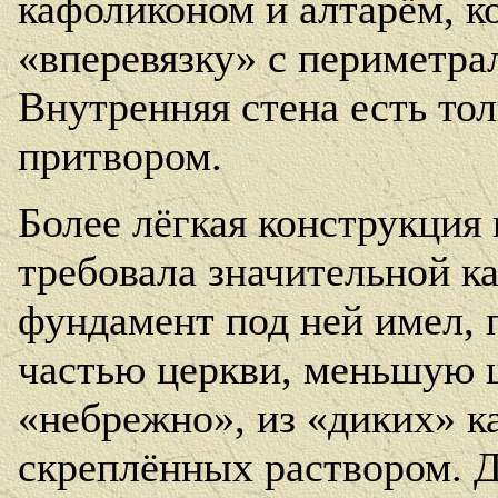
кафоликоном и алтарём, к
«вперевязку» с периметра
Внутренняя стена есть то
притвором.
Более лёгкая конструкция 
требовала значительной к
фундамент под ней имел, 
частью церкви, меньшую ш
«небрежно», из «диких» к
скреплённых раствором. Д