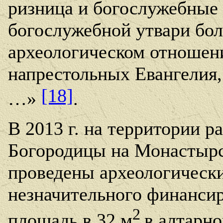
ризница и богослужебные 
богослужебной утвари бол
археологическом отношен
напрестольных Евангелия
[18]
…»
.
В 2013 г. на территории 
Богородицы на Монастырс
проведены археологически
незначительного финанси
2
площадь в 32 м
в алтарно