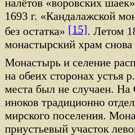
налётов «воровских шаек» 
1693 г. «Кандалажской м
[15]
без остатка»
. Летом 1
монастырский храм снова
Монастырь и селение расп
на обеих сторонах устья р
места был не случаен. На
иноков традиционно отдел
мирского поселения. Мон
приустьевый участок левог