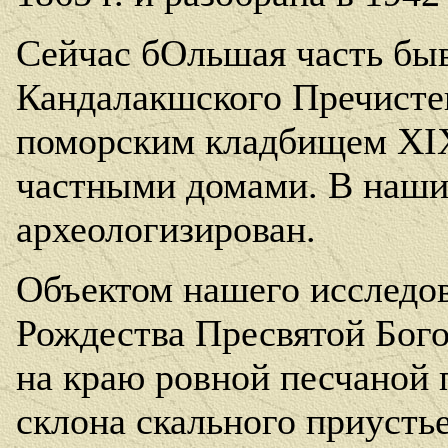
Сейчас бОльшая часть бы
Кандалакшского Пречисте
поморским кладбищем
XI
частными домами. В наши
археологизирован.
Объектом нашего исследова
Рождества Пресвятой Бог
на краю ровной песчаной 
склона скального приустье