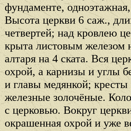
фундаменте, одноэтажная, 
Высота церкви 6 саж., дли
четвертей; над кровлею це
крыта листовым железом на
алтаря на 4 ската. Вся це
охрой, а карнизы и углы 
и главы медянкой; кресты 
железные золочёные. Коло
с церковью. Вокруг церкви
окрашенная охрой и уже в