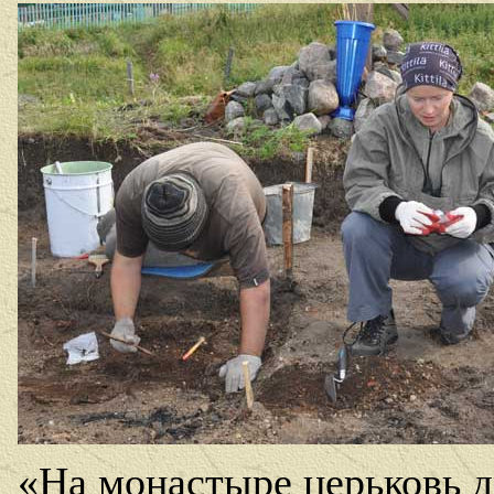
«На монастыре церьковь д