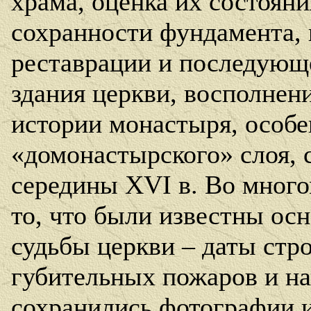
храма, оценка их состояни
сохранности фундамента, 
реставрации и последующе
здания церкви, восполнен
истории монастыря, особе
«домонастырского» слоя, 
середины
XVI
в. Во много
то, что были известны ос
судьбы церкви – даты стр
губительных пожаров и на
сохранились фотографии 