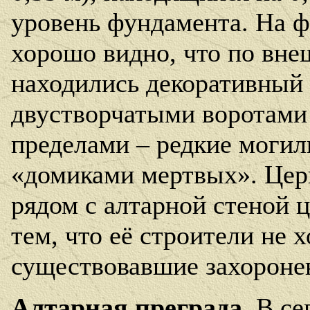
уровень фундамента. На ф
хорошо видно, что по вн
находились декоративный 
двустворчатыми воротами 
пределами – редкие могил
«домиками мертвых». Церк
рядом с алтарной стеной ц
тем, что её строители не 
существовавшие захороне
Алтарная преграда.
В се