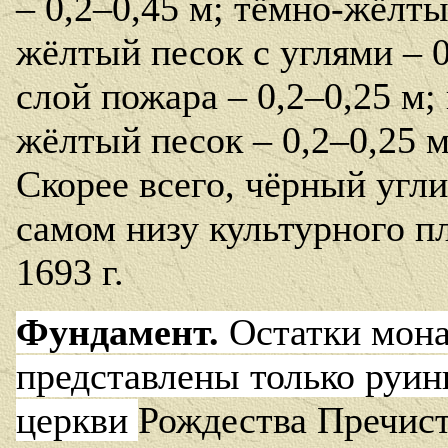
– 0,2–0,45 м; тёмно-жёлты
жёлтый песок с углями – 
слой пожара – 0,2–0,25 м
жёлтый песок – 0,2–0,25 м
Скорее всего, чёрный угл
самом низу культурного п
1693 г.
Фундамент.
Остатки мона
представлены только руи
церкви
Рождества Пречист