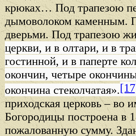
крюках… Под трапезою пе
дымоволоком каменным. П
дверьми. Под трапезою ж
церкви, и в олтари, и в тра
гостинной, и в паперте ко
окончин, четыре окончин
[17
окончина стеколчатая».
приходская церковь – во 
Богородицы построена в 
пожалованную сумму. Зда