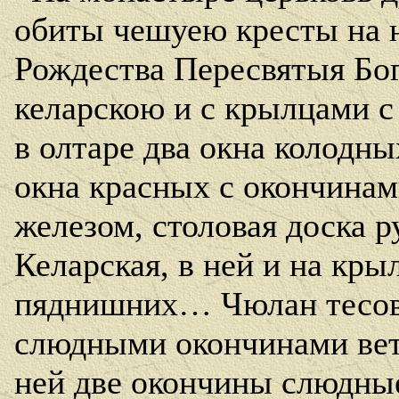
обиты чешуею кресты на 
Рождества Пересвятыя Бог
келарскою и с крылцами 
в олтаре два окна колодн
окна красных с окончина
железом, столовая доска р
Келарская, в ней и на кры
пяднишних… Чюлан тесов
слюдными окончинами ветх
ней две окончины слюдные