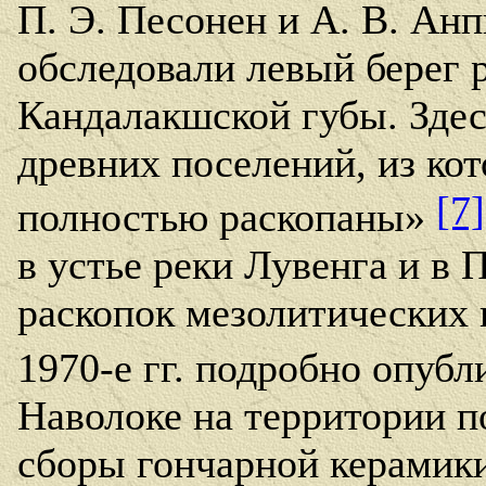
П. Э. Песонен и А. В. Ан
обследовали левый берег 
Кандалакшской губы. Здес
древних поселений, из ко
[7]
полностью раскопаны»
в устье реки Лувенга и в 
раскопок мезолитических 
1970-е гг. подробно опуб
Наволоке на территории 
сборы гончарной керамик