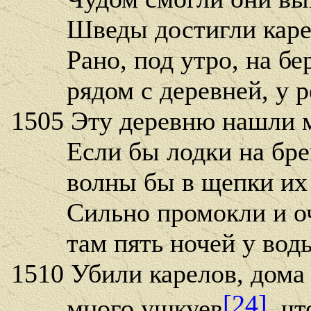
Шведы достигли карель
Рано, под утро, на бер
рядом с деревней, у ре
1505 Эту деревню нашли 
Если бы лодки на брег
волны бы в щепки их 
Сильно промокли и оче
там пять ночей у воды
1510 Убили карелов, дома
[24]
много ушкуев
, ч