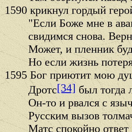
1590 крикнул гордый геро
"Если Боже мне в авант
свидимся снова. Верну
Может, и пленник буде
Но если жизнь потеря
1595 Бог приютит мою ду
[34]
Дротс
был тогда 
Он-то и рвался с язычн
Русским вызов толмач 
Матс спокойно ответ 