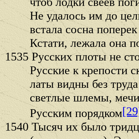
чтоб лодки свеев погиб
Не удалось им до цели
встала сосна поперек н
Кстати, лежала она по
1535 Русских плоты не сто
Русские к крепости ск
латы видны без труда 
светлые шлемы, мечи и
[29
Русским порядком
1540 Тысяч их было тридц