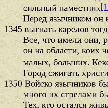
[1
сильный наместник
Перед язычником он не
1345 выгнать карелов тогд
Все, что имели они, р
он на области, коих ч
малых, больших. Кексх
Город сжигать христиан
1350 Войско язычников бы
много их стрелами был
Тех, кто остался живым