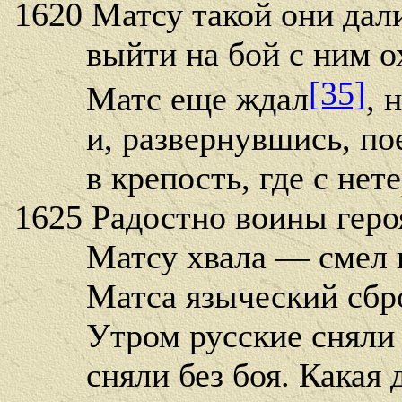
1620 Матсу такой они дали
выйти на бой с ним охо
[35]
Матс еще ждал
, 
и, развернувшись, поех
в крепость, где с нете
1625 Радостно воины геро
Матсу хвала — смел и 
Матса языческий сброд
Утром русские сняли о
сняли без боя. Какая д