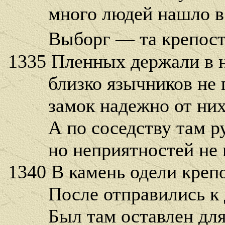
много людей нашло в в
Выборг — та крепость 
1335 Пленных держали в н
близко язычников не п
замок надежно от них 
А по соседству там ру
но неприятностей не п
1340 В камень одели креп
После отправились к д
Был там оставлен для 