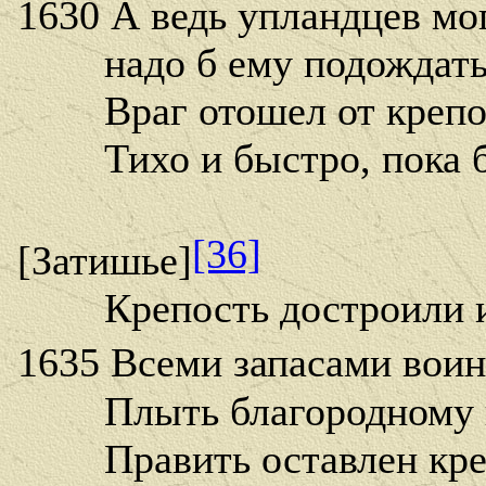
1630 А ведь упландцев мог
надо б ему подождать 
Враг отошел от крепос
Тихо и быстро, пока б
[36]
[Затишье]
Крепость достроили и 
1635 Всеми запасами воин
Плыть благородному в
Править оставлен креп