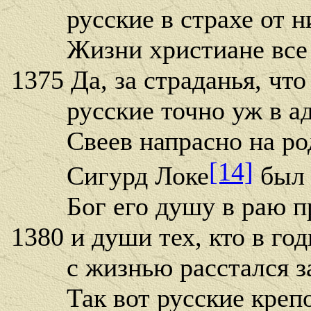
русские в страхе от ни
Жизни христиане все ж
1375 Да, за страданья, чт
русские точно уж в ад 
Свеев напрасно на род
[14]
Сигурд Локе
был 
Бог его душу в раю п
1380 и души тех, кто в го
с жизнью расстался за 
Так вот русские крепос