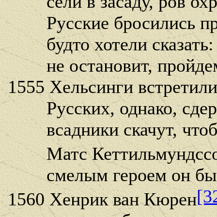
сели в засаду, ров охр
Русские бросились пря
будто хотели сказать: 
не остановит, пройдем 
1555 Хельсинги встретили
Русских, однако, сдерж
всадники скачут, чтоб
Матс Кеттильмундсс
смелым героем он был
[3
1560 Хенрик ван Кюрен