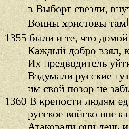
в Выборг свезли, внутр
Воины христовы там
1355 были и те, что домой
Каждый добро взял, ка
Их предводитель уйти 
Вздумали русские тут 
им свой позор не забыт
1360 В крепости людям ед
русское войско внезапн
Атаковали они день и 