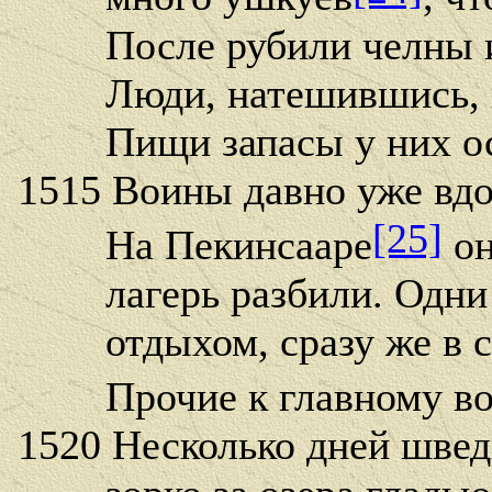
После рубили челны и
Люди, натешившись, к
Пищи запасы у них ос
1515 Воины давно уже вдо
[25]
На Пекинсааре
он
лагерь разбили. Одни 
отдыхом, сразу же в со
Прочие к главному во
1520 Несколько дней швед