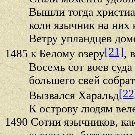
Вышли тогда христиане
коли язычник на них н
Ветру упландцев домой
[21]
1485 к Белому озеру
, 
Восемь сот воев суда 
большего свей собрать
[22
Вызвался Харальд
К острову людям велел
1490 Сотни язычников, ка
ждали их, биться там 