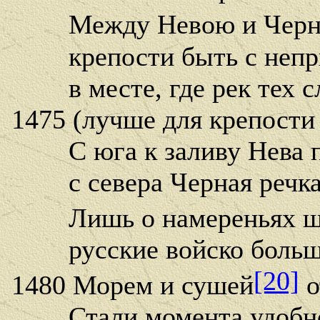
Между Невою и Черно
крепости быть с непри
в месте, где рек тех сл
1475 (лучше для крепости 
С юга к заливу Нева п
с севера Черная речка 
Лишь о намереньях шв
русские войско большо
[20]
1480 Морем и сушей
о
Стали момента удобног