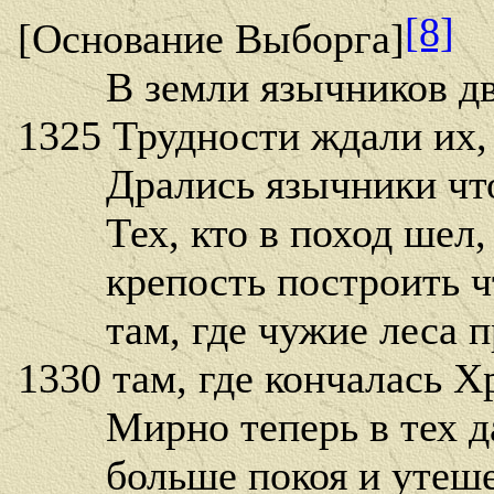
[8]
[Основание Выборга
]
В земли язычников дви
1325 Трудности ждали их,
Дрались язычники что 
Тех, кто в поход шел, 
крепость построить чт
там, где чужие леса пр
1330 там, где кончалась Х
Мирно теперь в тех дал
больше покоя и утеше