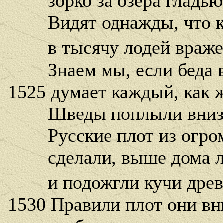
зорко за озера гладью 
Видят однажды, что к 
в тысячу лодей вражес
Знаем мы, если беда в
1525 думает каждый, как 
Шведы поплыли вниз п
Русские плот из огром
сделали, выше дома л
и подожгли кучи древа
1530 Правили плот они вн