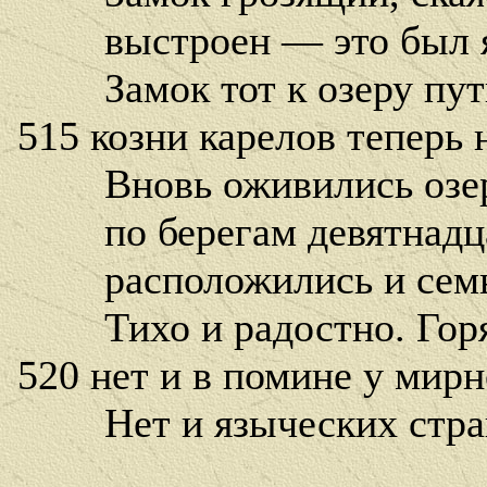
выстроен — это был яр
Замок тот к озеру путь
515 козни карелов теперь 
Вновь оживились озер
по берегам девятнадца
расположились и семь 
Тихо и радостно. Горя
520 нет и в помине у мирн
Нет и языческих страш