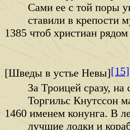
Сами ее с той поры ук
ставили в крепости му
1385 чтоб христиан рядом 
[15]
[Шведы в устье Невы]
За Троицей сразу, на 
Торгильс Кнутссон мар
1460 именем конунга. В л
лучшие лодки и кораб