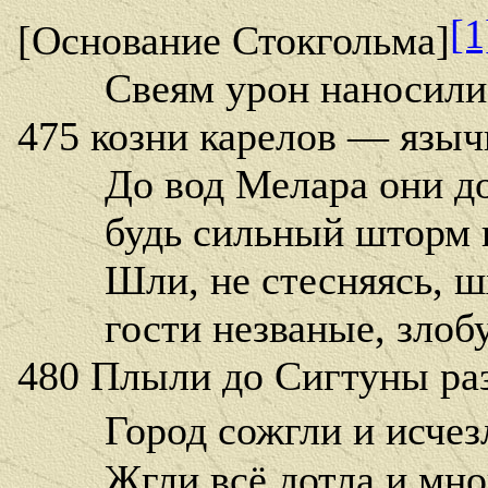
[1
[Основание Стокгольма]
Свеям урон наносили 
475 козни карелов — языч
До вод Мелара они до
будь сильный шторм ил
Шли, не стесняясь, шх
гости незваные, злобу 
480 Плыли до Сигтуны раз
Город сожгли и исчезли
Жгли всё дотла и мног