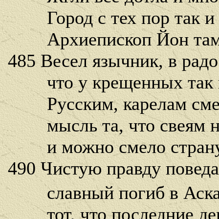
Город с тех пор так и н
Архиепископ Йон там 
485 Весел язычник, в радо
что у крещенных так п
Русским, карелам смел
мысль та, что свеям не
и можно смело страну 
490 Чистую правду поведал
славный погиб в Аска
тот, что последние дев