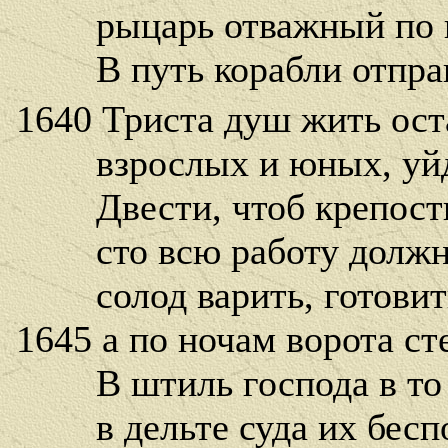
рыцарь отважный по и
В путь корабли отправл
1640 Триста душ жить ост
взрослых и юных, уйдя
Двести, чтоб крепость 
сто всю работу должны
солод варить, готовить
1645 а по ночам ворота ст
В штиль господа в то в
в дельте суда их беспо