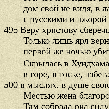
дом свой не видя, в ла
с русскими и ижорой с
495 Веру христову сберечь
Только лишь ярл вернул
первой же ночью убит 
Скрылась в Хундхама
в горе, в тоске, избега
500 в мыслях, в душе свою
Местью жена благород
Там собрала она силу