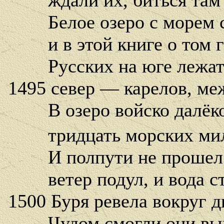
Белое озеро с морем с
и в этой книге о том г
Русских на юге лежат 
1495 север — карелов, ме
В озеро войско далёко
тридцать морских миль
И полпути не прошел Х
ветер подул, и вода ст
1500 Буря ревела вокруг д
Чудом смогли они выйт