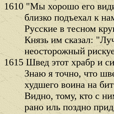
1610 "Мы хорошо его види
близко подъехал к нам 
Русские в тесном круг
Князь им сказал: "Лучш
неосторожный рискует 
1615 Швед этот храбр и с
Знаю я точно, что шве
худшего воина на битв
Видно, тому, кто с ним 
рано иль поздно придет