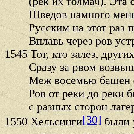
(рек их толмач). Эта си
Шведов намного меньш
Русским на этот раз по
Вплавь через ров устре
1545 Тот, кто залез, други
Сразу за рвом возвыша
Меж восемью башен ст
Ров от реки до реки б
с разных сторон лагерь
[30]
1550 Хельсинги
были 