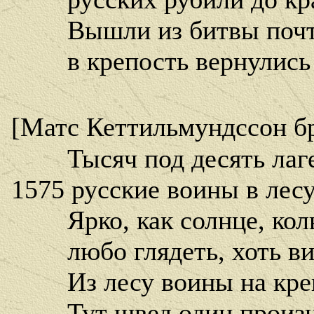
Вышли из битвы почти 
в крепость вернулись з
[Матс Кеттильмундссон бр
Тысяч под десять лаге
1575 русские воины в лес
Ярко, как солнце, коль
любо глядеть, хоть вид
Из лесу воины на креп
Тут швед один произне