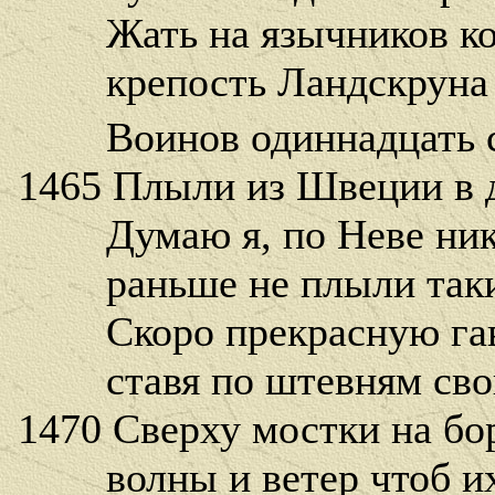
Жать на язычников кон
крепость Ландскруна п
Воинов одиннадцать с
1465 Плыли из Швеции в д
Думаю я, по Неве ник
раньше не плыли такие
Скоро прекрасную гав
ставя по штевням свои
1470 Сверху мостки на бо
волны и ветер чтоб их 