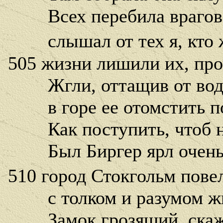
Всех перебила врагов,
слышал от тех я, кто ж
505 жизни лишили их, про
Жгли, оттащив от воды
в горе ее отомстить п
Как поступить, чтоб не
Был Биргер ярл очень 
510 город Стокгольм пове
с толком и разумом жиз
Замок грозящий, скажу