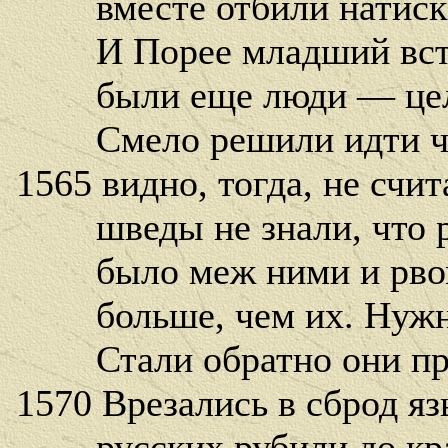
вместе отбили натиск 
И Порее младший встал
были еще люди — целы
Смело решили идти че
1565 видно, тогда, не счит
шведы не знали, что ру
было меж ними и рвом 
больше, чем их. Нужно 
Стали обратно они про
1570 Врезались в сброд яз
русских рубили до крас