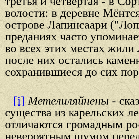
третья и четвертая - в Со
волости: в деревне Мёнтся
острове Лапинсаари ("Лоп
преданиях часто упоминает
во всех этих местах жили 
после них остались камен
сохранившиеся до сих пор
[i]
Метелиляйнены
- ска
существа из карельских л
отличаются громадным ро
невероятным шумом перед