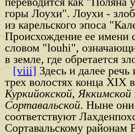
переводится как "Поляна 
горы Лоухи". Лоухи - зло
из карельского эпоса "Кал
Происхождение ее имени 
словом "louhi", означаю
в земле, где обретается зл
[viii]
Здесь и далее речь 
трех волостях конца XIX в
Куркийокcкой
,
Яккимcкой
Сортавальcкой
. Ныне они
соответствуют Лахденпох
Сортавальскому районам 