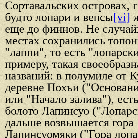
Сортавальских островах, 
будто лопари и вепсы
[vi]
ж
еще до финнов. Не случай
местах сохранились топо
"лаппи", то есть "лопарски
примеру, такая своеобразн
названий: в полумиле от К
деревне Похъи ("Основани
или "Начало залива"), ест
болото Лапинсуо ("Лопарс
дальше возвышается гора
Лапинсуомяки ("Гора лопа