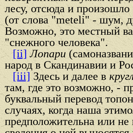
лесу, отсюда и произошло
(от слова "meteli" - шум, д
Возможно, это местный в
"снежного человека".
[ii]
Лопари
(самоназвание
народ в Скандинавии и Ро
[iii]
Здесь и далее в
круг
там, где это возможно, - п
буквальный перевод топон
случаях, когда наша этим
предположительна или не 
сведения о ней выносятся 