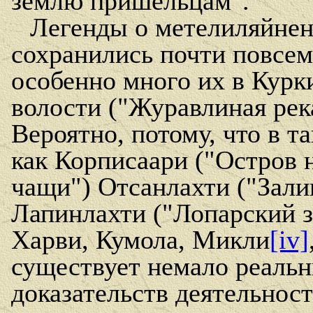
землю пришельцам".
Легенды о метелиляйне
сохранились почти повсем
особенно много их в Курк
волости ("Журавлиная рек
Вероятно, потому, что в т
как Корписаари ("Остров
чащи") Отсанлахти ("Залив
Лапинлахти ("Лопарский з
Харви, Кумола, Микли
[iv]
существует немало реаль
доказательств деятельнос