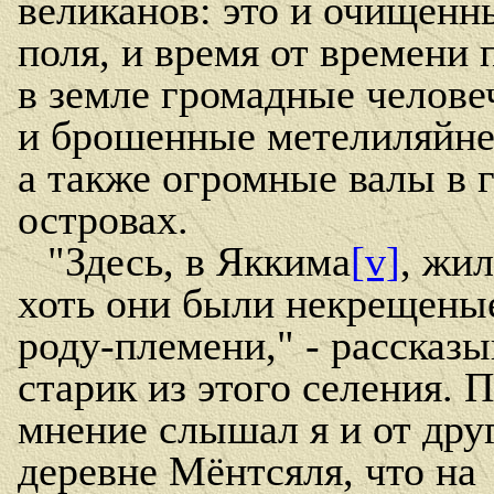
великанов: это и очищенн
поля, и время от времени
в земле громадные челове
и брошенные метелиляйне
а также огромные валы в г
островах.
"Здесь, в Яккима
[v]
, жил
хоть они были некрещеные
роду-племени," - рассказ
старик из этого селения. 
мнение слышал я и от дру
деревне Мёнтсяля, что на