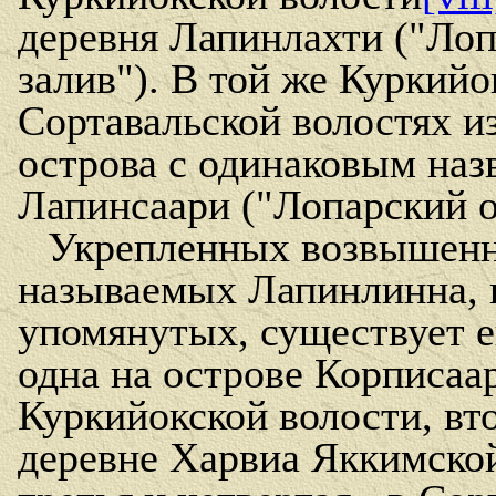
деревня Лапинлахти ("Ло
залив"). В той же Куркийо
Сортавальской волостях и
острова с одинаковым наз
Лапинсаари ("Лопарский о
Укрепленных возвышенн
называемых Лапинлинна, 
упомянутых, существует 
одна на острове Корписаа
Куркийокской волости, вто
деревне Харвиа Яккимской