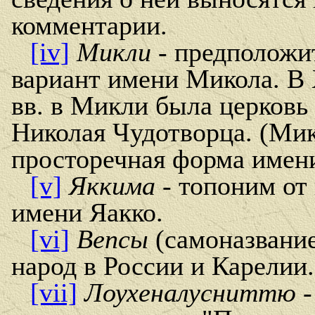
комментарии.
[iv]
Микли
- предположи
вариант имени Микола. В 
вв. в Микли была церковь
Николая Чудотворца. (Мик
просторечная форма имен
[v]
Яккима
- топоним от
имени Яакко.
[vi]
Вепсы
(самоназвание
народ в России и Карелии.
[vii]
Лоухеналусниттю
-