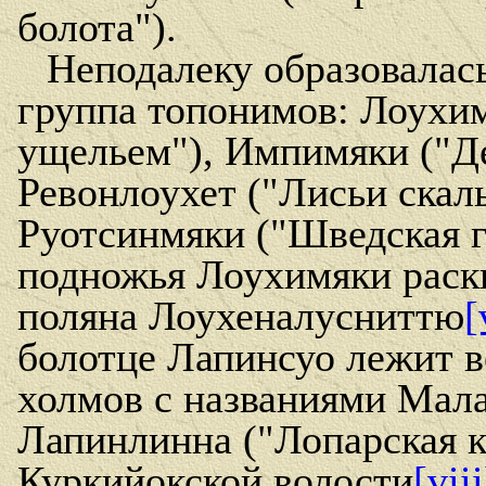
болота").
Неподалеку образовалась
группа топонимов: Лоухим
ущельем"), Импимяки ("Де
Ревонлоухет ("Лисьи скал
Руотсинмяки ("Шведская г
подножья Лоухимяки раск
поляна Лоухеналусниттю
[
болотце Лапинсуо лежит в
холмов с названиями Мал
Лапинлинна ("Лопарская к
Куркийокской волости
[viii