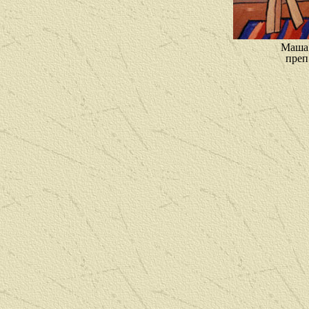
Маша 
преп