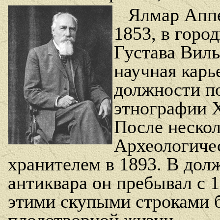
Ялмар Аппе
1853, в гор
Густава Виль
научная карье
должности п
этнографии
После нескол
Археологичес
хранителем в 1893. В дол
антиквара он пребывал с 1
этими скупыми строками 