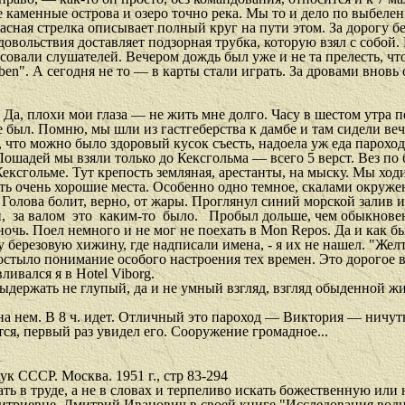
е каменные острова и озеро точно река. Мы то и дело по выбеле
пасная стрелка описывает полный круг на пути этом. За дорогу б
овольствия доставляет подзорная трубка, которую взял с собой. 
вали слушателей. Вечером дождь был уже и не та прелесть, что 
ben
". А сегодня не то — в карты стали играть. За дровами вновь
. Да, плохи мои глаза — не жить мне долго. Часу в шестом утра 
не был. Помню, мы шли из гастгеберства к дамбе и там сидели ве
л, что можно было здоровый кусок съесть, надоела уж еда парох
 Лошадей мы взяли только до Кексгольма — всего 5 верст. Вез по
ексгольме. Тут крепость земляная, арестанты, на мыску. Мы ходил
сть очень хорошие места. Особенно одно темное, скалами окруже
Голова болит, верно, от жары. Проглянул синий морской залив 
,
за валом
это
каким-то
было.
Пробыл дольше, чем обыкновенн
 ночь. Поел немного и не мог не поехать в
Mon
Repos
. Да и как 
ту березовую хижину, где надписали имена, - я их не нашел. "Жел
простыло понимание особого настроения тех времен. Это дорогое 
вливался я в
Hotel
Viborg
.
выдержать не глупый, да и не умный взгляд, взгляд обыденной ж
 на нем. В 8 ч. идет. Отличный это пароход — Виктория — ничуть
тся, первый раз увидел его. Сооружение громадное...
к СССР. Москва. 1951 г., стр 83-294
ть в труде, а не в словах и терпеливо искать божественную или
риевне. Дмитрий Иванович в своей книге "Исследования водных 