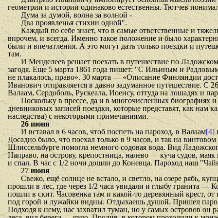
геометрии и истории одинаково естественны. Тютчев понимал
Дума за думой, волна за волной -
Два проявленья стихии одной".
Каждый по себе знает, что в самые ответственные и тяж
впрочем, и всегда. Именно такое положение и было характе
были и впечатления. А это могут дать только поездки и путе
там.
И Менделеев решает поехать в путешествие по Ладожскому 
загодя. Еще 5 марта 1861 года пишет: "С Ильиным и Радловым
не плакалось, право». 30 марта — «Описание Финляндии дост
Иванович отправляется в давно задуманное путешествие. С 2
Валаам, Сердоболь, Рускеала, Иоенсу, оттуда на лошадях и пар
Поскольку в прессе, да и в многочисленных биографиях и
дневниковых записей поездки, которые представят, как нам к
наследства) с некоторыми примечаниями.
26 июня
И вставал в 6 часов, чтоб поспеть на пароход, в Валаам
[4]
Досадно было, что поехал только в 9 часов, и так на винтовом
Шлиссельбурге помогла немного содовая вода. Вид Ладожского
Направо, на острову, крепостница, налево — куча судов, маяк 
и спал. В час с 1/2 ночи дошли до Коневца. Пароход наш "Чай
27
июня
Свежо, ещё солнце не встало, и светло, на озере рябь, к
прошли в лес, где через 1/2 часа увидали и глыбу гранита — 
пошли в скит. Часовенка там и какой-то деревянный крест, от
под горой и лужайки видны. Отдыхаешь душой. Пришел парох
Подходя к нему, нас захватил туман, но у самых островов он 
леса, вид берега — чудо. Пролив, в котором проходили к мона