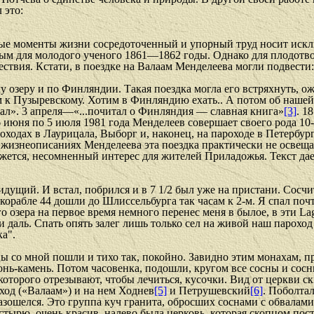
 это:
елые моменты жизни сосредоточенный и упорный труд носит иск
рным для молодого ученого 1861—1862 годы. Однако для плодот
шествия. Кстати, в поездке на Валаам Менделеева могли подвест
озеру и по Финляндии. Такая поездка могла его встряхнуть, ож
 к Пузыревскому. Хотим в Финляндию ехать.. А потом об нашей б
ал». 3 апреля—«...почитал о Финляндия — славная книга»
[3]
. 1
6 июня по 5 июля 1981 года Менделеев совершает своего рода 1
оходах в Лаурицала, Выборг и, наконец, на пароходе в Петербург
 жизнеописаниях Менделеева эта поездка практически не освещал
ажется, несомненный интерес для жителей Приладожья. Текст да
идущий. И встал, побрился и в 7 1/2 был уже на пристани. Сосчит
 корабле 44 дошли до Шлиссельбурга так часам к 2-м. Я спал почт
 озера на первое время немного перенес меня в былое, в эти
La
и даль. Спать опять залег лишь только сел на живой наш пароход
ка".
упцы со мной пошли и тихо так, покойно. Завидно этим монахам,
Конь-камень. Потом часовенка, подошли, кругом все сосны и сос
 которого отрезывают, чтобы лечиться, кусочки. Вид от церкви 
од («Валаам») и на нем Ходнев
[5]
и Петрушевский
[6]
. Поболтал
разошелся. Это группа куч гранита, обросших соснами с обвалам
стырю, очень красив, налево была церковь, которая скопцом пос