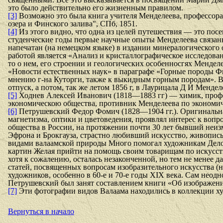
это было действительно его жизненным правилом.
[3]
Возможно это была книга учителя Менделеева, профессора 
озера и Финского залива", СПб, 1851.
[4]
Из этого видно, что одна из целей путешествия — это пос
студенческие годы первые научные опыты Менделеева связаны
напечатан (на немецком языке) в издании минералогического
работой является «Анализ и кристаллографическое исследован
то о нем, его строении и геологических особенносгях Мендел
«Новости естественных наук» в параграфе «Горные породы Ф
мнению г-на Куторги, также к выкидным горным породам». В
отпуск, а потом, так же летом 1856 г, в Лаурицала Д И Менд
[5]
Ходнев Алексей Иванович (1818—1883 гг) — химик, професс
экономическою общества, противник Менделеева по экономи
[6]
Петрушевский Федор Фомич (1828—1904 гг.). Оригинальная 
магнетизма, оптики и цветоведения, проявлял интерес к вопр
общества в России, на протяжении почти 30 лет бывший неизм
Эфрона и Брокгауза, страстно любивший искусство, живопись
видами валаамской природы Много помогал художникам Дело 
картин Желая прийти на помощь своим товарищам по искусств
хотя к сожалению, осталась незаконченной, но тем не менее 
статей, посвященных вопросам изобразительного искусства (
художников, особенно в 60-е и 70-е годы
XIX
века. Сам неодн
Петрушевский был занят составлением книги «Об изображении
[7]
Эти фотографии видов Валаама находились в коллекции х
Вернуться в начало