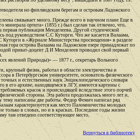
утеводителя но финляндским берегам и островам Ладожского
елеева связывает много. Прежде всего в научном плане Еще в
инерала ортита» (1855 г.) был сделан так отлично, что,
ла первая публикация Менделеева. Другой студенческой
ь под руководством С.С Куторги. Что же касается Валаама,
С С Куторги в «Журнале Министерства просвещения» в разделе
тная гора острова Валаама на Ладожском озере принадлежат по
олодой приват-доцент Д И Менделеев проводил свой первый
.
сех явлений Природы)» — 1877 г., секретарь Вольного
, крупный физик, работал в области электричества и
ссора в Петербургском университете, основатель физического
л) точных и естественных наук Энциклопедического словаря
о в его архиве, находящемся в ЛГУ, имеются картины с
требляемых красок и происходящей вследствие этого порчей
физической стороны. Эта работа продолжалась много лет и,
эту тему написаны две работы. Федор Фемич написал ряд
 Валаам характеризуется как место Паломничества молодых
е только в словах, но и в красках. Последние годы жизни
му там отведено соответствующее место.
Вернуться в библиотеку