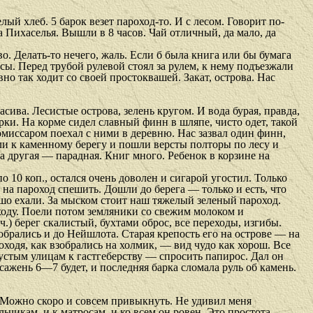
ый хлеб. 5 барок везет пароход-то. И с лесом. Говорит по-
 Пихаселья. Вышли в 8 часов. Чай отличный, да мало, да
о. Делать-то нечего, жаль. Если б была книга или бы бумага
осы. Перед трубой рулевой стоял за рулем, к нему подъезжали
вно так ходит со своей простоквашей. Закат, острова. Нас
сива. Лесистые острова, зелень кругом. И вода бурая, правда,
рки. На корме сидел славный финн в шляпе, чисто одет, такой
миссаром поехал с ними в деревню. Нас зазвал один финн,
ли к каменному берегу и пошли версты полторы по лесу и
 а другая — парадная. Книг много. Ребенок в корзине на
о 10 коп., остался очень доволен и сигарой угостил. Только
на пароход спешить. Дошли до берега — только и есть, что
ошо ехали. За мыском стоит наш тяжелый зеленый пароход.
оходу. Поели потом земляники со свежим молоком и
.) берег скалистый, бухтами оброс, все переходы, изгибы.
брались и до Нейшлота. Старая крепость его на острове — на
ходя, как взобрались на холмик, — вид чудо как хорош. Все
пустым улицам к гастгеберству — спросить папирос. Дал он
сажень 6—7 будет, и последняя барка сломала руль об камень.
у. Можно скоро и совсем привыкнуть. Не удивил меня
льчикам, и к матросам, и ко всем он ровен. Это простота