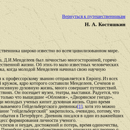
Вернуться к путешественникам
Н. А. Костяшкин
ественника широко известно во всем цивилизованном мире.
ба, Д.И.Менделеев был личностью многосторонней, горячо
ественной жизни. Об этих-то мало известных человеческих
ека, когда молодой Менделеев начинал свою научную
 к профессорскому званию отправляется в Европу. Из всех
й кружок, ядро которого составили Менделеев, Сеченов и
тенсивную духовную жизнь, много совершает путешествий.
твиях. Он посещает музеи, театры, выставки. Радуется, что
 только что вышедшие «Обломов», «Дворянское гнездо»,
еди молодых ученых кипит духовная жизнь. Одно время
азываемого Гейдельбергского дневника
[1]
, хотя это можно
вание "гейдельбергский" закрепилось, очевидно, потому, что
о события в Петербурге. Дневник писался в один из важнейших
цесс формирования личности ученого.
спехов и неудач, достижений и потерь, время одиночества,
в Петербург научная общественность признала его теорию о