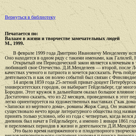
Вернуться в библиотеку
Печатается по:
Валаам в жизни и творчестве замечательных людей
М., 1999.
В феврале 1999 года Дмитрию Ивановичу Менделееву испо
Оно находится в одном ряду с такими именами, как Галилей,
Открытый им Периодический закон является ключевым в
любившей свое Отечество. Д.И.Менделеев — второй, после Ло
качествах ученого и патриота и хочется рассказать. Речь пойд
деятельность и как он волею событий был связан с Финляндие
14 апреля 1859 года 25-летний приват-доцент Петербургс
университетских городов, он выбирает Гейдельберг, где мног
Бородин. Этот кружок в дальнейшем оказал большое влияние
Достаточно сказать, что из 22 месяцев, проведенных в этот п
легко ориентируется на художественных выставках ("как дом
«Записки из мертвого дома», романы Жорж Санд. Он знакомит
существовало нечто вроде литературного общества под назван
принять только условно, ибо из года с четвертью, когда велся
дневник был начат в Гейдельберге, а именно 1 января 1861 го
и переломных периодов в жизни и деятельности Д.И.Менделее
Это было время напряженного и плодотворного творческог
неудовлетворительного состояния здоровья и поиска личного с