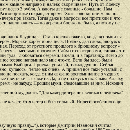
нным камням направо и налево сворачиваем. Путь от Иоенсу
ерут всего 3 рубля. А каюты две славные - большие. Нам
Разговор тоже сокращает время. Хоть говорят они мало по-
вчера при закате. Тогда даже и матросы все притихли и что-
 останавливались — но деревни близко не было, а потому не
подошли к Лаурицала. Стало крепко тяжело, когда вспомнил я
чером. Моряки хором и она пела. Помню, дал слово, любуясь
одная. Переход от грустного прошлого к брюшному вопросу -
 берегу — местами проглянет Сайма с ее островами, синяя - что
и туда - любоваться озерами. Поели, и в таратайку. Всего до
нное озерко напоминало мне что-то. Если бы здесь были
и замок Выборга. Приехал усталый, тяжко, душно. Сейчас
о, купаюсь - тепло аж очень. А пришел все-таки усталый, с
было не поехать, когда с ним связано воспоминание о чудных
тые цветочки" - скажите. Да, и не стыжусь я их. Слава Аллаху,
время - не забуду. Прошли муки, следовавшие за ним. Исходил
изненной мудрости. "Для камердинера нет великого человека"
 не качает, хотя ветер и был сильный. Ничего особенного до
 научную правду..."), которые Дмитрий Иванович считал
растворов по удельному весу'', вышедшей в 1887 году, т.е.