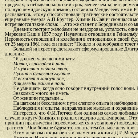
пределах; в небывало короткий срок, менее чем за четыре мес
полную демидовскую премию, составила Менделееву имя в Рос
распадается. Этому способствовали трагические обстоятельс
еще раньше умерла А.П.Бруггер. Химик В.Савич скончался мо
встречаются такие слова: ''...что же станет с Бородиным и со
Дневник пестрит жалобами не нездоровье, усталость, оди
Марковне Каш в 1857 году. Неудачные отношения в Гейдельбур
Неровность отношений и колебания в отношениях к своей бу
от 25 марта 1861 года он пишет: "Пошло и однообразно течет 
Большой интерес представляют сформулированные Дмитри
дневник:
"Я должен чаще вспоминать:
Молчи, скрывайся и таи
И чувства и мечты твои,
Пускай в душевной глубине
И всходят и зайдут оне,
Как звезды ясные в ночи.
Не умничать, когда ясно говорит внутренний голос воли. 
Знакомых много не иметь.
От женщин подальше...
На шатком и бесследном пути слепого опыта и наблюдени
Наблюдения и опыты, направленные мыслью и охраненные
Интересно, что Ф.И.Тютчев был одним из самых любимых 
случаю в кругу близких и родных недурно декламировал. Этот
принцип практически переосмысляется в установку повседневн
тратится... Чем больше будем толковать, тем больше делу прогре
Этим девизом открывается и знаменитая книга Д.И.Менделе
Дмитрию Ивановичу импонирует основная мысль поэзии Тю