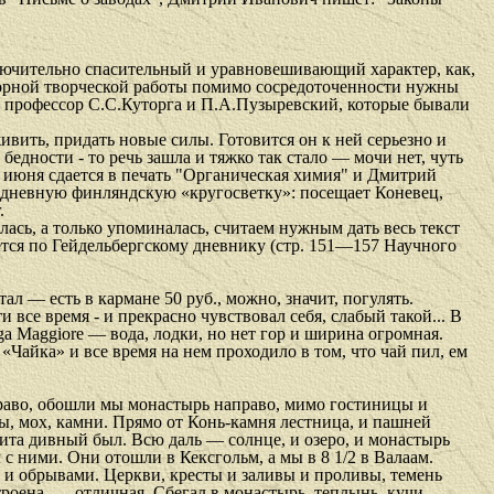
лючительно спасительный и уравновешивающий характер, как,
ворной творческой работы помимо сосредоточенности нужны
и: профессор С.С.Куторга и П.А.Пузыревский, которые бывали
ивить, придать новые силы. Готовится он к ней серьезно и
едности - то речь зашла и тяжко так стало — мочи нет, чуть
8 июня сдается в печать "Органическая химия" и Дмитрий
0-дневную финляндскую «кругосветку»: посещает Коневец,
.
ась, а только упоминалась, считаем нужным дать весь текст
ется по Гейдельбергскому дневнику (стр. 151—157 Научного
ал — есть в кармане 50 руб., можно, значит, погулять.
и все время - и прекрасно чувствовал себя, слабый такой... В
ga
Maggiore
— вода, лодки, но нет гор и ширина огромная.
 «Чайка» и все время на нем проходило в том, что чай пил, ем
 право, обошли мы монастырь направо, мимо гостиницы и
ны, мох, камни. Прямо от Конь-камня лестница, и пашней
скита дивный был. Всю даль — солнце, и озеро, и монастырь
 с ними. Они отошли в Кексгольм, а мы в 8 1/2 в Валаам.
и и обрывами. Церкви, кресты и заливы и проливы, темень
троена, — отличная. Сбегал в монастырь, теплынь, кучи