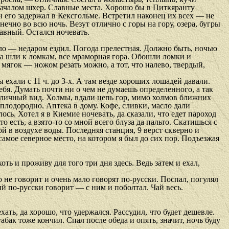
 началом шхер. Славные места. Хорошо бы в Питкяранту
ан его задержал в Кексгольме. Встретил наконец их всех — не
нечно во всю ночь. Везут отлично с горы на гору, озера, бугры
лавный. Остался ночевать.
тало — недаром ездил. Погода прелестная. Должно быть, ночью
да шли к ломкам, все мраморная гора. Обошли ломки и
, мягок — ножом резать можно, а тот, что налево, твердый,
ехали с 11 ч. до 3-х. А там везде хороших лошадей давали.
себя. Думать почти ни о чем не думаешь определенного, а так
тличный вид. Холмы, вдали цепь гор, мимо холмов ближних
 плодородно. Аптека в дому. Кофе, сливки, масло дали
сь. Хотел я в Киемие ночевать, да сказали, что едет пароход
 есть, а взято-то со мной всего блуза да пальто. Скатишься с
й в воздухе воды. Последняя станция, 9 верст скверно и
 самое северное место, на котором я был до сих пор. Подъезжая
хоть и проживу для того три дня здесь. Ведь затем и ехал,
о не говорит и очень мало говорят по-русски. Поспал, погулял
рый по-русски говорит — с ним и поболтал. Чай весь.
ать, да хорошо, что удержался. Рассудил, что будет дешевле.
бак тоже кончил. Спал после обеда и опять, значит, ночь буду