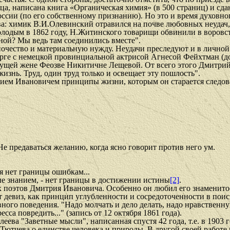
яца, написана книга «Органическая химия» (в 500 страниц) и сдан
сии (по его собственному признанию). Но это и время духовно
тва: химик В.И.Олевинский отравился на почве любовных неудач
лодым в 1862 году, Н.Житинского товарищи обвинили в воровств
 мной? Мы ведь там соединились вместе".
ночество и материальную нужду. Неудачи преследуют и в личной
ге с немецкой провинциальной актрисой Агнесой Фейхтман (дочк
дущей жене Феозве Никитичне Лещевой. От всего этого Дмитрий 
жизнь. Труд, один труд только и освещает эту пошлость".
ем Ивановичем принципы жизни, которым он старается следова
Не предаваться желанию, когда ясно говорит против него ум.
я нет границы ошибкам...
 знанием, - нет границы в достижении истины
[2]
.
поэтов Дмитрия Ивановича. Особенно он любил его знаменитое 
 девиз, как принцип углубленности и сосредоточенности в поис
ого поведения. "Надо молчать и дело делать, надо нравственную
сса повредить..." (запись от 12 октября 1861 года).
ева "Заветные мысли", написанная спустя 42 года, т.е. в 1903 г
тчева о единстве человека и природы. В другой своей работе 