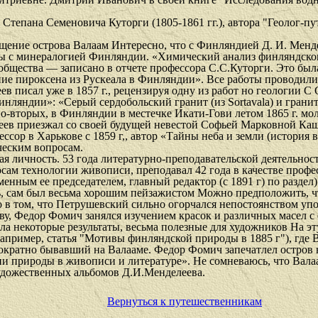
Степана Семеновича Куторги (1805-1861 гг.), автора "Геолог-п
ещение острова Валаам Интересно, что с Финляндией Д. И. Менд
 с минералогией Финляндии. «Химический анализ финляндского м
 общества — записано в отчете профессора С.С.Куторги. Это бы
ие пироксена из Рускеала в Финляндии». Все работы проводилис
еев писал уже в 1857 г., рецензируя одну из работ но геологии 
инляндии»: «Серый сердобольский гранит (из
Sortavala
) и грани
о-вторых, в Финляндии в местечке Икати-Гови летом 1865 г. м
елеев приезжал со своей будущей невестой Софьей Марковной Каш
ор в Харькове с 1859 г,, автор «Тайны неба и земли (история в
ческим вопросам.
личность. 53 года литературно-преподавательской деятельности
осам технологии живописи, преподавал 42 года в качестве профе
енным ее председателем, главный редактор (с 1891 г) по разде
, сам был весьма хорошим пейзажистом Можно предположить, чт
в том, что Петрушевский сильно огорчался непостоянством упо
у, Федор Фомич занялся изучением красок и различных масел с 
дала некоторые результаты, весьма полезные для художников На 
например, статья "Мотивы финляндской природы в 1885 г"), где
ократно бывавший на Валааме. Федор Фомич запечатлел остров н
 природы в живописи и литературе». Не сомневаюсь, что Валаа
удожественных альбомов Д.И.Менделеева.
Вернуться к путешественникам