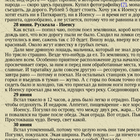
народа — скоро здесь праздник. Купил фотографийку
[7]
, мон
съездить, да дорого. Рублей 5 будет стоить. Хочу уж к Иоенсу
хотят ехать ни в Питкяранту, ни в Иоенсу — и время нет и дор
гранита, однообразно, а не устается, потому что не равнина и
28 июня. Рускеала - Иоенсу
Как встал — попил чаю, потом поел земляники, короб кото
дождь шел, что всю дорогу пыли не было. Сходил на ломки се
очутились в яме, сажень так с 10 будет. Внизу вода, вверху в
красивый. Около жгут известку в грубых печах.
Дали мне дрянную лошадь, мальчика, который не знал дорог
Но трясло страшно. Везде что-нибудь да ел. То землянику, то 
доволен всем. Особенно приятное расположение духа началос
просвечивает озеро, за ним и перед ним обработанные места, 
славные. И таратайку дали совсем другую — рессорную, славно
завтра рано — потому и поехал. На остальных станциях уж по-р
горки и въедешь в туман — жутко. А с горы по бокам точно оз
сидеть было и холодно, так что приехал да вином ноги потер и 
к Иоенсу проехал два моста, идущих чрез реку. Соединяющих
29 июня
Встал тяжело в 12 часов, а день было легко и отрадно. Паро
чтобы отдохнуть. И недаром. Аппетит, пищеварение - все хоро
Иоенсу.. Погулял по острову, что между двух рек, жара...
и повалялся на траве после обеда. Экая отрада. Вот отдых. Пь
Простокваша чудо. Вечер, свет какой.
30 июня
Встал утомленный, потому что целую ночь они там ревели.
Погулял, покупался. Экая ширина. Рыбу поудил — да ничего не
плохо. Скверно, что бумаги не взял с собой. Писал бы.