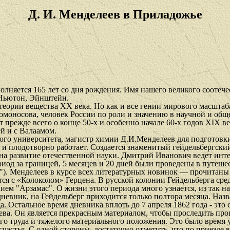
Д. И. Менделеев в Приладожье
лняется 165 лет со дня рождения. Имя нашего великого соотеч
 Ньютон, Эйнштейн.
 теории вещества
XX
века. Но как и все гении мирового масшта
моносова, человек России по роли и значению в научной и общ
ет прежде всего о конце 50-х и особенно начале 60-х годов
XIX
в
й и с Валаамом.
кого университета, магистр химии Д.И.Менделеев для подготовки
о и плодотворно работает. Создается знаменитый гейдельбергски
 на развитие отечественной науки. Дмитрий Иванович ведет ин
ериод за границей, 5 месяцев и 20 дней были проведены в путешес
а"). Менделеев в курсе всех литературных новинок — прочитаны
ся с «Колоколом» Герцена. В русской колонии Гейдельберга ср
ием "Арзамас". О жизни этого периода много узнается, из так н
 дневник, на Гейдельберг приходится только полтора месяца. Наз
да. Остальное время дневника вплоть до 7 апреля 1862 года - эт
ва. Он является прекрасным материалом, чтобы проследить про
о труда и тяжелого материального положения. Это было время у
частья. С одной стороны, достаточно отметить, что по приезде 