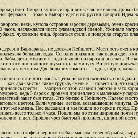
роход идет. Скорей купил сигар и вина, чаю не нашел. Добыл бел
яя фуражка — тоже в Выборг едет и по-русски говорит. Идем на
повороты, вехи, купола островов заросли деревьями, очень красив
в 10 часов, наслаждался чисто фламандской сценой. Ужинали матр
бахах, чухонские лица, бросаться стали, а повариха старуха пла
ло деревни Варпаранда, не доезжая Нейшлота. Местность очень кра
подъехала большая лодка. Сегодня праздник, так народ едет в ки
 бабы, дети, мужики с лодки вышли на пароход позевать. Я с ко
ли от этого постоянного шума хоть на минуту. Вплотную подъеха
славная у него там. Две больших комнаты — одна, видно, жилая,
о каши и отличного масла. Цены не хотел назначать, и как дали п
— как два свистка такие грубые, смелые — повестили, что надо 
принялись грести — взопрел от этой славной работы и зато хор
емудрено, ведь 5 барок с дровами прицеплено к маленькому пар
елестный закат был тогда. Это близко к Нейшлоту. Налево (восточ
олетовым цветом. Были чудные, легкие, возвышающие минуты. До
 тот же камень. Нас высадили и мы пошли по горке в город. Про
не видать всего только 4 часа. Пошли мы по этим широким почти 
, конечно, и дал. Прошли чрез быстрый проливец, шириной всего 
вольно этого кофе и черного хлеба с маслом, соленой рыбы, сыр
право, — как-то он просто, без командования, относится и к 7 ма