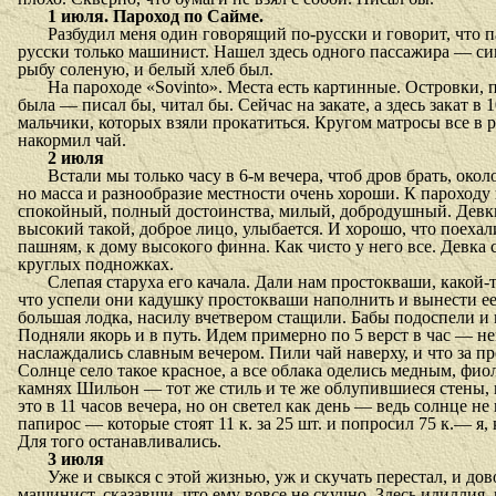
1 июля. Пароход по Сайме.
Разбудил меня один говорящий по-русски и говорит, что па
русски только машинист. Нашел здесь одного пассажира — син
рыбу соленую, и белый хлеб был.
На пароходе «
Sovinto
». Места есть картинные. Островки, 
была — писал бы, читал бы. Сейчас на закате, а здесь закат 
мальчики, которых взяли прокатиться. Кругом матросы все в ру
накормил чай.
2 июля
Встали мы только часу в 6-м вечера, чтоб дров брать, око
но масса и разнообразие местности очень хороши. К пароходу 
спокойный, полный достоинства, милый, добродушный. Девки,
высокий такой, доброе лицо, улыбается. И хорошо, что поеха
пашням, к дому высокого финна. Как чисто у него все. Девка 
круглых подножках.
Слепая старуха его качала. Дали нам простокваши, какой-т
что успели они кадушку простокваши наполнить и вынести ее 
большая лодка, насилу вчетвером стащили. Бабы подоспели и 
Подняли якорь и в путь. Идем примерно по 5 верст в час — н
наслаждались славным вечером. Пили чай наверху, и что за пр
Солнце село такое красное, а все облака оделись медным, фи
камнях Шильон — тот же стиль и те же облупившиеся стены, и
это в 11 часов вечера, но он светел как день — ведь солнце 
папирос — которые стоят 11 к. за 25 шт. и попросил 75 к.— я
Для того останавливались.
3 июля
Уже и свыкся с этой жизнью, уж и скучать перестал, и до
машинист, сказавши, что ему вовсе не скучно. Здесь идиллия, 