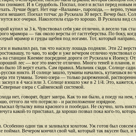
ахи снимают. И в Сердоболь. Поспал, поел и встал перед новым
 ехать. Лучше будет. Нет еще «Валаама», парохода, — верно, тум
оги мешают. Поехал тотчас до Рускеала 30 верст. Вечер был. Сол
 гнутся все очерки. Наколотила езда-то хорошо. В Рускеала вид с
рой купил за 3 к. Чувствовал себя уже отлично, и весело так с
рого мрамора — так около версты от гастгеберства. По боку, ког
се серый мрамор и груды щебня под ногами. Тот, который направо
и и вывалил раз, так что насилу лошадь подняли. Эти 22 версты 
простоквашу, то чаю, то кофе и уже вечером отлично чувствовал 
ь на станции Киемие посредине дороги от Рускеала к Иоенсу. О
хороший лес — все это вместе отлично. Много теней и планов, и
 было 18 верст ехать. Сам правил. Мальчик сзади. Солнце садило
усски никто. И солнце зашло, туманы начались, кутаешься во что
ера эти туманы. Точно озера — только разреженной, растворенно
заснул в 4 часа или 3. Солнце взошло уже в 2 1/4. Это, кажется,
 Северные озера с Сайменской системой.
хода нет, говорят, будет завтра. Как то ни было, а поеду на нем, 
шо, оттого ли что потрясло - и расположение изрядное.
 Отыскал бутылку вина красного и пообедал. Не скучно, хоть никт
янчуга какой-то приставал, да хорошо позвал пока кого-то, кото
 Особенно один так и заливался хохотом. Уж готов был совсем ех
 поймал. Вечером кончил свой чай, который так вкусен был, и та