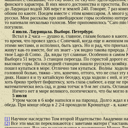
финского характера. В них много достоинства и простоты. Вс
до Лаурицал водой 306 верст и землей 240. Говорят, 7 раз ком
обоим по каюте. Поедем вместе с этим комиссаром. А много уд
русски. Мои рассказы про швейцарские горы особенно интересо
то напевали несколько голосов. Мне припомнилось "
Caro
mio
погуляли.
4 июля. Лаурицала. Выборг. Петербург.
Встал в 2 часа — душно и, главное, глазам больно в каюте
то время, что провел здесь с Сонечкой, когда еще и женихом 
этими местами, и исполнил, быть здесь. Но и рад, что приеха
живут как-то вместе, бог их знает - уж видно такова природа.
твое
Lago
di
Como
.
Да, виды тут славные. Особенно в самом К
Выборга 51 верста. 3 станции переезда. По гористой дороге е
высокие горы. На последней станции нашли русскую хозяйку. 
пошел купаться в море. Отлично там купаться.
Волны
ходили
головной болью, тяжко - это, конечно, оттого, что не спал эту
днях. Нашел я и ту китайскую беседку, куда ходили с ней, и э
хоть брюхо требует бифштексу, хоть глаза слабеют, а еще не 
математически весь сад, и дома тотчас в 9-м лег спать. Остана
Ничего нет в мире великого, поэтического, что бы могло 
5 июля
Утром часов в 6 кофе напился и на пароход. Долго ждал я
обеда. При конце обеда в 2 2/4 проходили Кронштадт - я, каже
[1]
Научное наследство Том второй Издательство Академии нау
[2]
Все эти мысли перекликаются с заветами матери ("настаива
священными. Все это высказывается в посвящении Марии Дмит