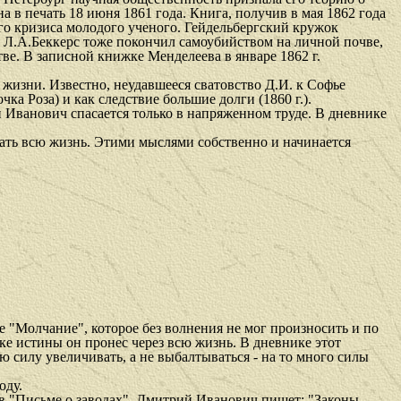
а в печать 18 июня 1861 года. Книга, получив в мая 1862 года
го кризиса молодого ученого. Гейдельбергский кружок
, Л.А.Беккерс тоже покончил самоубийством на личной почве,
е. В записной книжке Менделеева в январе 1862 г.
 жизни. Известно, неудавшееся сватовство Д.И. к Софье
а Роза) и как следствие большие долги (1860 г.).
Иванович спасается только в напряженном труде. В дневнике
ть всю жизнь. Этими мыслями собственно и начинается
"Молчание", которое без волнения не мог произносить и по
ке истины он пронес через всю жизнь. В дневнике этот
 силу увеличивать, а не выбалтываться - на то много силы
оду.
в "Письме о заводах", Дмитрий Иванович пишет: "Законы