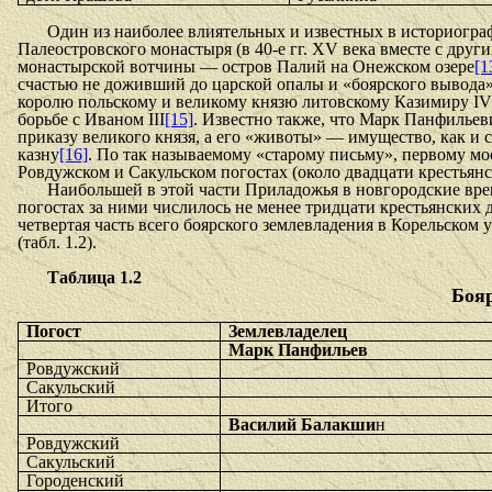
Один из наиболее влиятельных и известных в историогра
Палеостровского монастыря (в 40-е гг. XV века вместе с друг
монастырской вотчины — остров Палий на Онежском озере
[1
счастью не доживший до царской опалы и «боярского вывода
королю польскому и великому князю литовскому Казимиру IV 
борьбе с Иваном III
[15]
. Известно также, что Марк Панфильеви
приказу великого князя, а его «животы» — имущество, как и
казну
[16]
. По так называ­емому «старому письму», первому м
Ровдужском и Сакульском погостах (около двадцати крестья
Наибольшей в этой части Приладожья в новго­родские вре
погостах за ними числилось не менее тридцати крестьянских
четвертая часть всего боярского землевладения в Корельском
(табл. 1.2).
Таблица 1.2
Бояр
Погост
Землевладелец
Марк Панфильев
Ровдужский
Сакульский
Итого
Василий Балакши
н
Ровдужский
Сакульский
Городенский