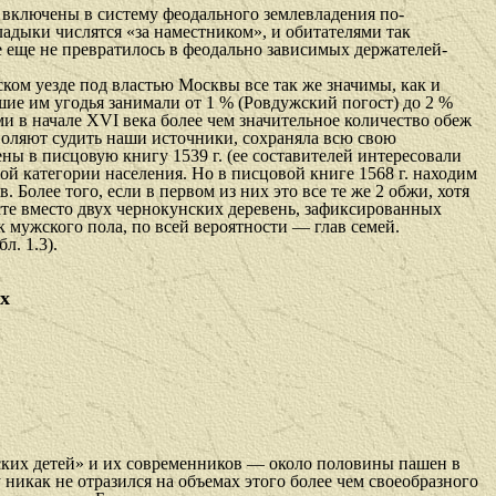
е включены в систему феодального землевладения по-
ладыки числятся «за наместником», и обитателями так
е еще не превратилось в феодально зависимых держателей-
ком уезде под властью Москвы все так же значимы, как и
ие им угодья занимали от 1 % (Ровдужский погост) до 2 %
ми в начале XVI века более чем значительное количество обеж
зволяют судить наши источники, сохраняла всю свою
ны в писцовую книгу 1539 г. (ее составителей интересовали
й категории населения. Но в писцовой книге 1568 г. находим
Более того, если в первом из них это все те же 2 обжи, хотя
сте вместо двух чернокунских деревень, зафиксированных
к мужского пола, по всей вероятности — глав семей.
л. 1.3).
х
ких детей» и их со­временников — около половины пашен в
 никак не отразился на объемах этого более чем своеобразного