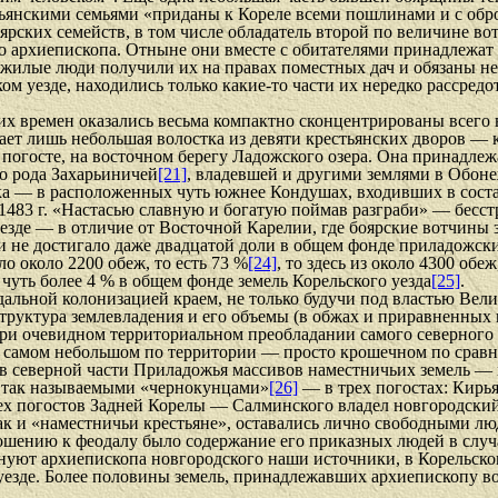
тьянскими семьями «приданы к Кореле всеми пошлинами и с обр
ярских семейств, в том числе обладатель второй по величине в
ого архиепископа. Отныне они вместе с обитателями принадлежа
жилые люди получили их на правах поместных дач и обязаны нес
ском уезде, находились только какие-то части их нередко расср
ких времен оказались весьма компактно сконцентрированы всего
ает лишь небольшая волостка из девяти крестьянских дворов — 
погосте, на восточном берегу Ладожского озера. Она принадле
го рода Захарьиничей
[21]
, владевшей и другими землями в Обоне
ека — в расположенных чуть южнее Кондушах, входивших в сост
в 1483 г. «Настасью славную и богатую поймав разграби» — бесс
уезде — в отличие от Восточной Карелии, где боярские вотчины
 не достигало даже двадцатой доли в общем фонде приладожских
 около 2200 обеж, то есть 73 %
[24]
, то здесь из около 4300 об
 чуть более 4 % в общем фонде земель Корельского уезда
[25]
.
альной колонизацией краем, не только будучи под властью Велик
руктура землевладения и его объемы (в обжах и приравненных к
 при очевидном территориальном преобладании самого северного 
 в самом небольшом по территории — просто крошечном по срав
 в северной части Приладожья массивов наместничьих земель — 
а так называемыми «чернокунцами»
[26]
— в трех погостах: Кирь
ех погостов Задней Корелы — Салминского владел новгородский
ак и «наместничьи крестьяне», оставались лично свободными лю
ошению к феодалу было содержание его приказных людей в случ
енуют архиепископа новгородского наши источники, в Корельском
в уезде. Более половины земель, принадлежавших архиепископу в