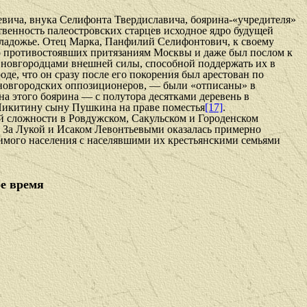
вича, внука Селифонта Твердиславича, боярина-«учредителя»
ственность палеостровских старцев исходное ядро будущей
иладожье. Отец Марка, Панфилий Селифонтович, к своему
о противостоявших притязаниям Москвы и даже был послом к
 новго­родцами внешней силы, способной поддержать их в
де, что он сразу после его покорения был арестован по
 новгородских оппозиционе­ров, — были «отписаны» в
а этого боярина — с полутора десятками деревень в
Никитину сыну Пушкина на праве поместья
[17]
.
й сложности в Ров­дужском, Сакульском и Городенском
й. За Лукой и Исаком Левонтьевыми оказалась примерно
исимого населения с населявшими их крестьянскими семьями
ое время