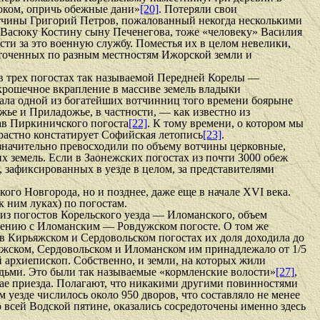
оком, опричь обежные дани»
[20]
. Потеряли свои
отчины Григорий Петров, по­жалованный некогда несколькими
т Васюку Костину сыну Печенегова, тоже «человеку» Василия
ти за это военную службу. Поместья их в целом невелики,
едоточенных по разным местностям Ижорской земли и
 в трех погостах так называемой Передней Корелы —
крошечное вкрапление в массиве земель владыки
жала одной из богатейших вотчинниц того времени боярыне
жье и Приладожье, в частности, — как известно из
ав Пиркиничского погоста
[22]
. К тому времени, о котором мы
трастно констатирует Софийская летопись
[23]
.
 значительно превосходили по объему вотчины церковные,
 земель. Если в Заонежских погостах из почти 3000 обеж
еж, зафиксированных в уезде в целом, за представителями
ого Новгорода, но и позднее, даже еще в начале XVI века.
 ним луках) по погостам.
из погостов Корельского уез­да — Иломанского, объем
не­нию с Иломанским — Ровдужском погосте. О том же
в Кирьяжском и Сердовольском погостах их доля дохо­дила до
яжском, Сердовольском и Иломанском им принадлежало от 1/5
 архиепископ. Собственно, и земли, на которых жили
дьми. Это были так назы­ваемые «кормленские волости»
[27]
,
ае приезда. Полагают, что никакими другими повинностями
 уезде числилось около 950 дворов, что составляло не менее
о всей Водской пятине, оказались сосредоточены именно здесь