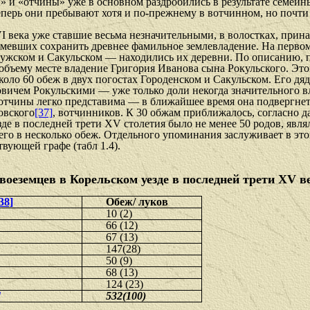
» и «отчины» уже в основном раздро­бились в результате семейн
перь они пребывают хотя и по-прежнему в вотчинном, но почти
I века уже ставшие весьма незначительными, в волостках, прин
умевших сохранить древнее фа­мильное землевладение. На первом
дужском и Сакульском — находились их деревни. По описанию, 
по объему месте владение Григория Иванова сына Рокульского. 
оло 60 обеж в двух погостах Городен­ском и Сакульском. Его дяд
чем Рокульскими — уже только доли некогда значительного вл
вотчины легко представима — в ближайшее время она подвергнет
овского
[37]
, вотчинников. К 30 обжам приближалось, согласно 
зде в последней трети XV столетия было не менее 50 родов, явля
его в несколько обеж. Отдельного упоминания заслуживает в эт
вующей графе (табл 1.4).
оеземцев в Корельском уезде в последней трети XV в
38]
Обеж/ луков
10 (2)
66 (12)
67 (13)
147(28)
50 (9)
68 (13)
124 (23)
]
532(100)