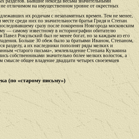
ых раз­делов. Бывшие некогда весьма значительными
 не отличимом на имущественном уров­не от окрестных
адлежавших их ро­дичам с незапамятных времен. Тем не менее,
 месте среди них по значительности братья Гридя и Степан
последовавшему сразу после покорения Новгорода московским
Этому — самому известному в историографии обитателю
я Павел Рокульский был не менее богат, но за каждым из его
адения. Больше 30 обеж было за братьями Иваном, Степаном,
ся разделу, а их наследники пополнят ряды мелких и
данным «старого письма», землевладение Степана Кузьмина
лись собственниками значительно более мелких волосток, а
ом смысле общее владение двадцати четырех своеземцев
ека (по «старому письму»)