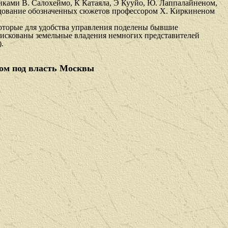
иками В. Салохеймо, К Катаяла, Э Кууйо, Ю. Лаппалайненом,
едование обозначенных сюжетов профессором X. Киркиненом
оторые для удобства управле­ния поделены бывшие
онфискованы земельные владения немногих представителей
.
дом под власть Москвы