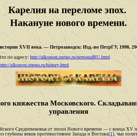
Карелия на переломе эпох.
Накануне нового времени.
стории XVII века. — Петрозаводск: Изд.-во ПетрГУ, 1998. 296
ти по адресу:
http://alkonost.onego.ru/personalRU.html
http://alkonost.onego.ru/history.html
кого княжества Московского. Складыван
управления
йского Средневековья от эпохи Нового времени — с конца XV п
из глубины веков противостояние Запада и Востока
[1]
, чьи пол