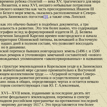
 времени рубежа столетий — века XV, трагического для мира
 Визан­тия, и века XVI, несшего небывалые потрясения
овского княжества как часть присоединенных Иваном III
 Белого моря земель, оказались расположенные в Северо-
дцать Заонежских погостов
[3]
, а также семь Лопских
 как это обычно бывает в подобных документах, а три
ьность в развитии. Это тем более важно, что содержащая
графии вслед за формулировкой издателя И. Д. Беляева
зучения Западной Карелии времен новгородского и начала
 терри­тории Обонежской пятины, включавшей и Восточную
наших дней в полном составе, что позволяет воссоздать
 но в динамике.
вской переписи бывших новгородских земель (1496 г. и 1500
ожных ремарок и уточняющих замечаний составителей «нового
ровождае­мых упоминанием «законсервированных» в названиях
 структуре землевладения в Корельском уезде и в Заонежских
о в значительной мере сделано применительно к Восточной
щающем коллективном труде — «Аграрной истории Северо-
на аграрном развитии региона и осуществленное целой
вано лишь в общих, определяющих чертах и остается немало
втором соответствующих глав Ю. Г. Алексеевым,
 XVI—XVII веков, изданными за последние десять лет
звитие феодального земле­владения, перемены в спектре
западном российском приграничье на протяжении последней
 мирному договору 1617 г. Это представляется тем более