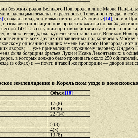
фии боярских родов Великого Новгорода в лице Марка Панфилье
ими владельцами земель в окрестностях Толвуи он передал в соб­
3]
), издавна владел землями не только в Заонежье
[14]
, но и в Пр
», возглавлял оппозицию новгородских «житьих людей», активн
весной 1471 г. в ситуации противодействия и активного поиска
ч, в свою очередь, был купеческим старостой в Великом Новгоро
 собственность всех других отправленных под конвоем в Москву
осковскому описанию бывших земель Великого Новгорода, вотчин
нских дворов) — уже принадлежит служилому человеку Ондрею 
мена была боярщина братьев Луки и Исака Левонтьевых: в обще
 дворов, в которых должно было проживать около 250 обитателе
 уезде (в обжах) и — почти в такой же пропорции — дворов зав
ское землевладение в Корельском уезде в домосковск
Объем
[18]
17 (8)
18 (8)
22 (14)
5 (3)
4(3)
13 (8)