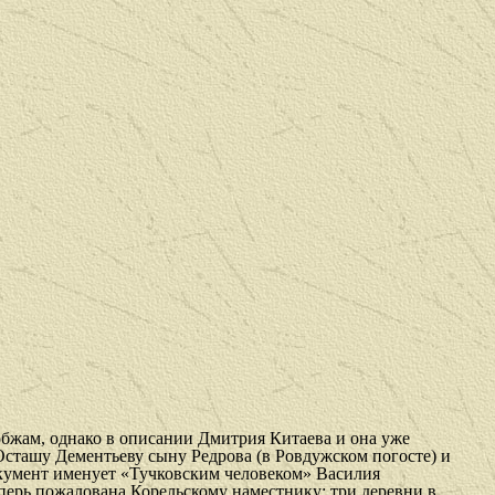
 обжам, однако в описании Дмитрия Китаева и она уже
Осташу Дементьеву сыну Редрова (в Ровдужском погосте) и
оку­мент именует «Тучковским человеком» Василия
перь пожалована Корельскому наместнику: три деревни в