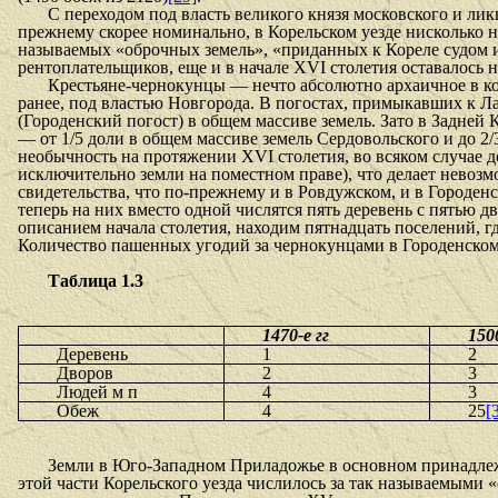
С переходом под власть великого князя московского и ли
прежнему скорее номинально, в Корельском уезде нисколько н
называемых «оброчных земель», «приданных к Кореле судом и
рентоплательщиков, еще и в начале XVI столетия оставалось не
Крестьяне-чернокунцы — нечто абсолютно архаичное в кон
ранее, под властью Новгорода. В погостах, примыкавших к Л
(Городенский погост) в общем массиве земель. Зато в Задней
— от 1/5 доли в общем массиве земель Сердовольского и до 2
необычность на протяжении XVI столетия, во всяком случае д
исключительно земли на поместном праве), что делает невоз
свидетельства, что по-прежнему и в Ровдужском, и в Городен
теперь на них вместо одной числятся пять деревень с пятью 
описанием начала столетия, находим пятнад­цать поселений, 
Количество пашенных угодий за чернокунцами в Городенском по
Таблица 1.3
1470-е гг
1500
Деревень
1
2
Дворов
2
3
Людей м п
4
3
Обеж
4
25
[
Земли в Юго-Западном Приладожье в основном принадлеж
этой части Корельского уезда числилось за так называемыми 