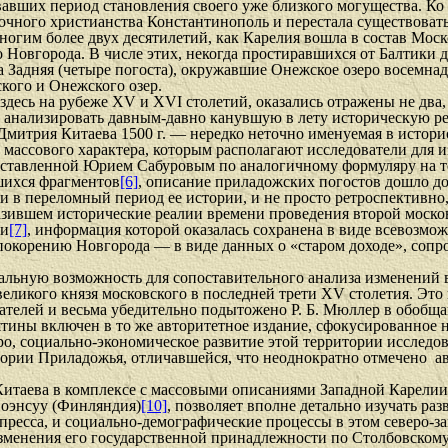
вавших период становления своего уже близкого могущества. Ко
точного христианства Константинополь и перестала существовать
огим более двух десятилетий, как Карелия вошла в состав Моск
овгорода. В числе этих, некогда простиравшихся от Балтики до
а Задняя (четыре погоста), окружавшие Онежское озеро восемна
кого и Онежского озер.
здесь на рубеже XV и XVI столетий, оказались отражены не два,
нализировать давным-давно канувшую в лету историческую реал
митрия Китаева 1500 г. — нередко неточно именуемая в историо
ассового характера, которым располагают исследователи для и
, составленной Юрием Сабуровым по аналогичному формуляру на
шихся фрагментов
[6]
, описание приладожских погостов дошло до 
 в переломный период ее истории, и не просто ретроспективно,
зив­шем исторические реалии времени проведения второй мос­ко
си
[7]
, информация которой оказалась сохранена в виде всевозм
 покорению Новгорода — в виде данных о «старом доходе», соп
ьную возможность для сопостави­тельного анализа изменений в
 великого князя московского в по­следней трети XV столетия. Эт
вателей и весьма убедительно подытожено Р. Б. Мюллер в обоб
пятины включен в то же авторитетное издание, сфокусированное 
о, социально-экономическое развитие этой террито­рии исследо
тории Приладожья, отличавшейся, что неоднократно отмечено
а
итаева в комплексе с массовыми описаниями Западной Карелии
Йоэнсуу (Финляндия)
[10]
, позволяет вполне детально изучать ра
о пресса, и социально-демографические процессы в этом северо-
зме­нения его государственной принадлежности по Столбовскому