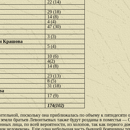
22 (14)
29 (18)
14 (8)
4 (4)
47 (30)
3 (3)
ти Крашова
5 (4)
10 (6)
4(2)
14 (8)
23 (13)
8 (5)
31 (18)
ва
17 (9)
174(102)
и­тельной, поскольку она приближалась по объему к пятидесяти
 земли братьев Левонтьевых также будут розданы в поместья — 
нных лица, по всей вероятности, из холопов, так как первого д
ким человеком». Еще одна небольшая часть бывшей боярщины те