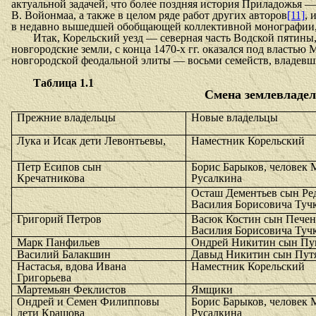
актуальной задачей, что более поздняя история Приладожья
В. Войонмаа, а также в целом ряде работ других авторов
[11]
, 
в недавно вышедшей обобщающей коллективной монографии, 
Итак, Корельский уезд — северная часть Водской пятины
новгородские земли, с конца 1470-х гг. оказался под власть
новгородской феодальной элиты — восьми семейств, владевши
Таблица 1.1
Смена землевладел
Прежние владельцы
Новые владельцы
Лука и Исак дети Левонтьевы,
Наместник Корельский
Петр Есипов сын
Борис Барыков, человек
Кречатникова
Русалкина
Осташ Дементьев сын Ред
Василия Борисовича Туч
Григорий Петров
Васюк Костин сын Печене
Василия Борисовича Туч
Марк Панфильев
Ондрей Никитин сын П
Василий Балакшин
Давыд Никитин сын Пут
Настасья, вдова Ивана
Наместник Корельский
Григорьева
Мартемьян Феклистов
Ямщики
Ондрей и Семен Филипповы
Борис Барыков, человек
дети Крашова
Русалкина