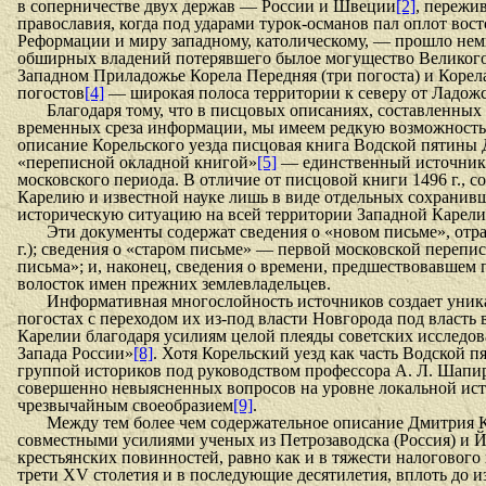
в соперничестве двух держав — России и Швеции
[2]
, пережи
православия, когда под ударами турок-османов пал оплот вос
Реформации и миру западному, католическому, — прошло немн
обширных владений потерявшего былое могущество Великого Н
Западном Приладожье Корела Передняя (три погоста) и Корел
погостов
[4]
— широкая полоса территории к северу от Ладожс
Благодаря тому, что в писцовых описаниях, составленных 
временных среза информации, мы имеем редкую возможность а
описание Корельского уезда писцовая книга Водской пятины Д
«переписной окладной книгой»
[5]
— единственный источник м
московского периода. В отличие от писцовой книги 1496 г.
Карелию и известной науке лишь в виде отдельных сохранив
историческую ситуацию на всей территории Западной Карелии
Эти документы содержат сведения о «новом письме», отра
г.); сведения о «старом письме» — первой московской перепи
письма»; и, наконец, сведения о времени, предшествовавшем
волосток имен прежних землевладельцев.
Информативная многослойность источников создает уникал
погостах с переходом их из-под власти Новгоро­да под власть
Карелии благодаря усилиям целой плеяды советских исследо
Запада России»
[8]
. Хотя Корельский уезд как часть Водской 
группой истори­ков под руководством профессора А. Л. Шапир
совершенно невыяснен­ных вопросов на уровне локальной ис
чрезвычайным своеобразием
[9]
.
Между тем более чем содержательное описание Дмитрия К
совместными усилиями ученых из Петрозаводска (Россия) и 
крестьянских повинностей, равно как и в тяжести налоговог
трети XV столетия и в последующие десятилетия, вплоть до и