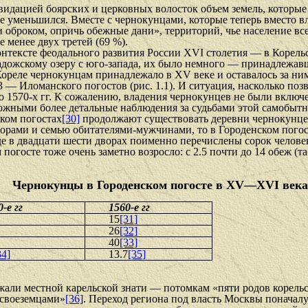
квидаци­ей боярских и церковных волосток объем земель, которы
е уменьшил­ся. Вместе с чернокунцами, которые теперь вместо в
 оброком, опричь обежные дани», территорий, чье население вс
 менее двух третей (69 %).
­тексте феодального развития России XVI столетия — в Корель­с
адожско­му озеру с юго-запада, их было немного — принадлежавш
 Кореле чернокунцам принадлежало в XV веке и оставалось за ни
/3 — Иломанского погостов (рис. 1.1). И ситуация, насколько по
о 1570-х гг. К сожалению, владения чернокунцев не были включе­
можными более детальные наблюдения за судьбами этой самобытно
ском погостах
[30]
продолжают существовать деревни чернокунцев. 
дворами и семью обитателями-мужчинами, то в Городенском пого
где в двадцати шести дворах поименно перечислены сорок челове
госте тоже очень заметно возросло: с 2.5 почти до 14 обеж (таб
Чернокунцы в Городенском погосте в XV—XVI века
-е гг
1560-е гг
15
[31]
26
[32]
40
[33]
34]
13.7
[35]
али местной карельской знати — потомкам «пяти родов корельс
«своеземцами»
[36]
. Переход региона под власть Москвы поначалу