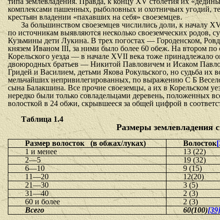
типа землевладения. Правда, к концу XV столетия их «дедины
комплексами пашенных, рыболовных и охотничьих угодий, те
крестьян владении «пахавших на себя» своеземцев.
За большинством своеземцев числи­лись доли, к началу XV
по источникам выявляют­ся несколько своеземческих родов, с
Кузьмины дети Лукина. В трех погостах — Городенском, Ров
князем Иваном III, за ними было более 60 обеж. На втором 
Корельского уезда — в начале XVII века тоже принадлежало ок
двоюродных братьев — Никитой Павловичем и Исаком Павлови
Гридей и Василием, детьми Якова Рокульского, но судьба их 
мельчайших не­привилегированных, по выражению С Б Весел
сына Балакшина. Все прочие своеземцы, а их в Корельском уе
нередко были только совладельцами деревень, положенных вс
волосткой в 24 обжи, скрывшееся за общей цифрой в соответст
Таблица 1.4
Размеры землевладения св
Размер волосток
(в обжах/луках)
Волосток
[
1 и менее
13 (22)
2—5
19 (32)
6—10
9 (15)
11—20
12(20)
21—30
3 (5)
31—40
2 (3)
60 и более
2 (3)
Всего
60(100)
[39