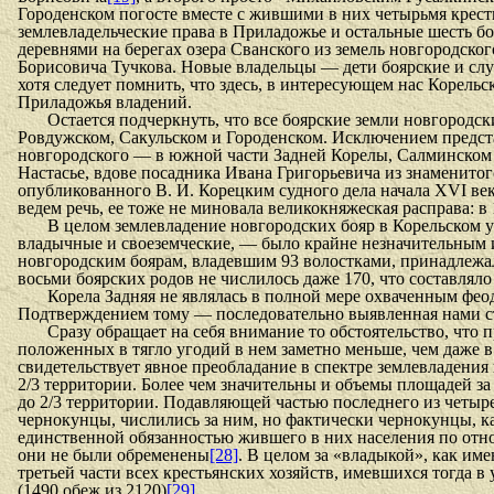
Городен­ском погосте вместе с жившими в них четырьмя крес
землевладельческие права в Приладожье и остальные шесть бо
деревнями на берегах озера Сванского из земель новгородск
Борисовича Тучкова. Новые владельцы — дети боярские и слу
хотя следует помнить, что здесь, в интересующем нас Корель
Приладожья владений.
Остается подчеркнуть, что все боярские земли новгородс
Ровдужском, Сакульском и Городенском. Исключе­нием предст
новгородского — в южной части Задней Корелы, Салминском 
Настасье, вдове посадника Ивана Григорьевича из знаменито
опубликованного В. И. Корецким судного дела начала XVI в
ведем речь, ее тоже не миновала великокняжеская расправа: 
В целом землевладение новгородских бояр в Корельском 
владычные и своеземческие, — было крайне незначительным и
новгородским боярам, владевшим 93 волостками, принадлежало
восьми боярских родов не числилось даже 170, что составляло
Корела Задняя не являлась в полной мере охваченным феод
Подтверждением тому — последова­тельно выявленная нами ст
Сразу обращает на себя внимание то обстоятельство, что
положенных в тягло угодий в нем заметно меньше, чем даже
свидетельствует явное преобладание в спектре землевладения
2/3 территории. Более чем значительны и объемы площадей з
до 2/3 территории. Подавляющей частью последнего из четыр
чернокунцы, числились за ним, но фактически чернокунцы, к
единственной обязанностью жившего в них населения по отн
они не были обременены
[28]
. В целом за «владыкой», как им
третьей части всех крестьянских хозяйств, имевшихся тогда 
(1490 обеж из 2120)
[29]
.