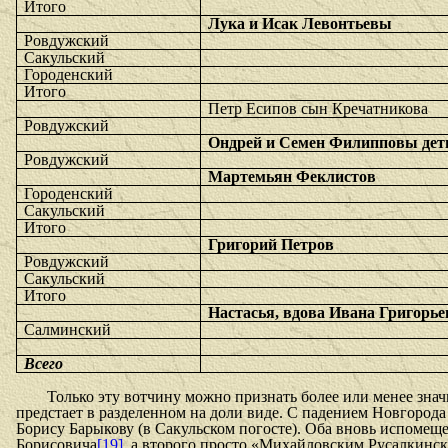
Итого
Лука и Исак Левонтьевы
Ровдужский
Сакульский
Городенский
Итого
Петр Есипов сын Кречатникова
Ровдужский
Ондрей и Семен Филипповы де
Ровдужский
Мартемьян Феклистов
Городенский
Сакульский
Итого
Григорий Петров
Ровдужский
Сакульский
Итого
Настасья, вдова Ивана Григорье
Салминский
Всего
Только эту вотчину можно признать более или менее знач
предстает в разделенном на доли виде. С падением Новгорода
Борису Барыкову (в Сакульском погосте). Оба вновь испомеще
Борисовича
[19]
, а второго просто «Михайловским Русалкинс