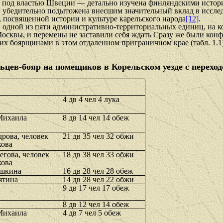
 — под властью Швеции — детально изучена финляндскими истор
и убедительно подытожена внесшим значительный вклад в иссл
посвященной истории и культуре карельского народа
[12]
.
, одной из пяти административно-территориальных единиц, на к
ю Москвы, и перемены не заставили себя ждать Сразу же были к
х боярщинами в этом отдаленном приграничном крае (табл. 1.1)
ьцев-бояр на помещиков в Корельском уезде с перехо
4 дв 4 чел 4 лука
 Михаила
8 дв 14 чел 14 обеж
рова, человек
21 дв 35 чел 32 обжи
кова
гова, человек
18 дв 38 чел 33 обжи
кова
ушкина
16 дв 28 чел 28 обеж
ятина
14 дв 28 чел 22 обжи
9 дв 17 чел 17 обеж
8 дв 12 чел 14 обеж
 Михаила
4 дв 7 чел 5 обеж