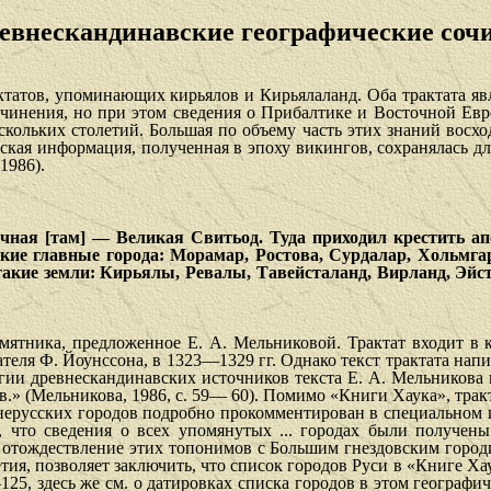
ревнескандинавские географические соч
ктатов, упоминающих кирьялов и Кирьялаланд. Оба трактата я
очинения, но при этом сведения о Прибалтике и Восточной Ев
кольких столетий. Боль­шая по объему часть этих знаний восх
ская информация, полученная в эпоху викингов, сохранялась дли
1986).
чная [там] — Великая Свитьод. Туда приходил крестить апо
кие главные города: Морамар, Ростова, Сурдалар, Хольмга
такие земли: Кирьялы, Ревалы, Тавейсталанд, Вирланд, Эйс
мятника, предложенное Е. А. Мельниковой. Трактат входит в
ателя Ф. Йоунссона, в 1323—1329 гг. Однако текст трактата напи
гии древнескандинавских источников текста Е. А. Мельникова пр
 в.» (Мельникова, 1986, с. 59— 60). Помимо «Книги Хаука», тра
русских городов подробно прокомментирован в специальном изд
ь, что сведения о всех упомянутых ... городах были получе
 отождествление этих топонимов с Большим гнездовским город
етия, позволяет заключить, что список городов Руси в «Книге 
22—125, здесь же см. о дати­ровках списка городов в этом геог