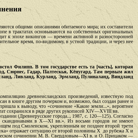
инения
вляются общими описаниями обитаемого мира; их составители
ропе в трактатах основываются на собственных оригинальных
одит к эпохе викингов — времени активной и разносторонней
тельное время, по-видимому, в устной традиции, и через нее
стол Филипп. В том государстве есть та [часть], которая
рд, Сюрнес, Гадар, Палтескья, Кёнугард. Там первым жил
тланд, Ливланд, Курланд, Эрмланд, Пулиналанд, Виндланд
 компиляцию древнеисландских произведений, известную под
сан в книге другим почерком и, возможно, был создан ранее и
ишла к выводу, что «сочи­нение «Какие земли...», вероятнее
ктат сохранился в ряде других рукописей XIV—XVIII вв.
ании (Древнерусские города.., 1987, с. 120—125). Согласно
ны скандинавами в Х—XI вв.». Из восьми городов не имеют
ищем под Смоленском, укрепленным не позднее второй трети
Хаука» отражает ситуацию от второй половины Х
до рубежа Х и
рафическом сочинении М. В. Свердловым—XI в. и О. Прицаком —