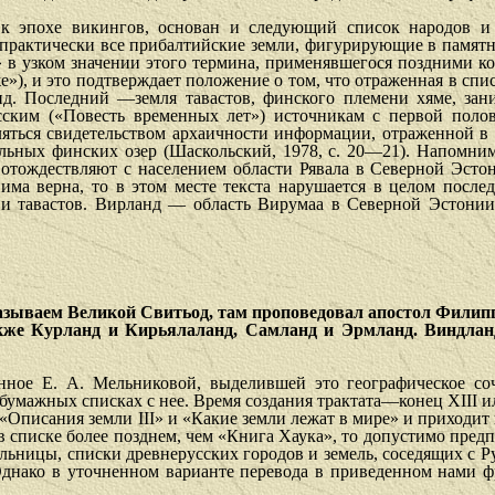
 к эпохе викингов, основан и следующий список народов и 
т практически все прибалтийские земли, фигурирующие в памятн
» в узком значении этого термина, применявшегося поздними к
), и это подтверждает положение о том, что отраженная в спи
нд. Последний —земля тавастов, финского племени хяме, за
усским («Повесть временных лет») источни­кам с первой поло
яться свидетельством архаичности информации, отра­женной в 
льных финских озер (Шаскольский, 1978, с. 20—21). На­помним
отождествляют с населением области Рявала в Северной Эстонии
нима верна, то в этом месте текста нарушается в целом после
 тавастов. Вирланд — область Вирумаа в Северной Эстонии, д
ываем Великой Свитьод, там проповедовал апостол Филипп; 
акже Курланд и Кирьялаланд, Самланд и Эрмланд. Виндла
нное Е. А. Мельниковой, выделившей это географическое сочи
умажных списках с нее. Время создания трактата—конец XIII ил
Опи­сания земли III» и «Какие земли лежат в мире» и приходит к
 списке более позднем, чем «Книга Хаука», то допустимо предп
тельницы, списки древнерусских городов и земель, соседящих с 
. Однако в уточненном варианте перевода в приведенном нами ф