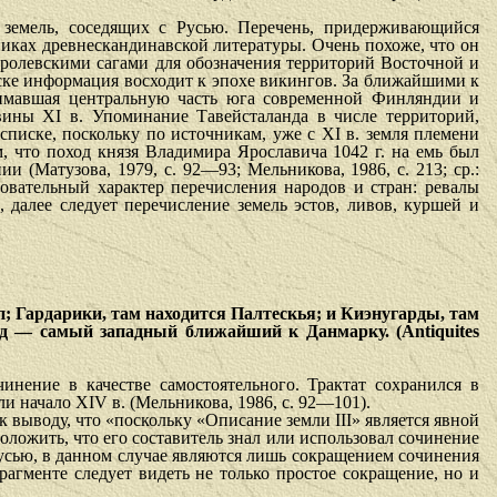
земель, соседя­щих с Русью. Перечень, придерживающийся
иках древнескандинавской литературы. Очень похоже, что он
оролевскими сагами для обозначения территорий Восточной и
ске информация восходит к эпохе викингов. За ближайшими к
нимавшая центральную часть юга со­временной Финляндии и
вины XI в. Упоминание Тавейсталанда в числе территорий,
списке, поскольку по источникам, уже с XI в. земля племени
, что поход князя Владимира Ярославича 1042 г. на емь был
 (Матузова, 1979, с. 92—93; Мельникова, 1986, с. 213; ср.:
довательный ха­рактер перечисления народов и стран: ревалы
алее следует перечисление земель эстов, ливов, куршей и
Гардари­ки, там находится Палтескья; и Киэнугарды, там
нд — самый за­падный ближайший к Данмарку.
(Antiquites
нение в качестве самостоятельного. Трактат сохранился в
и начало XIV в. (Мельникова, 1986, с. 92—101).
 вы­воду, что «поскольку «Описание земли III» является явной
оложить, что его составитель знал или использовал сочинение
Русью, в данном случае являются лишь сокращением сочинения
рагменте следует видеть не только простое сокращение, но и