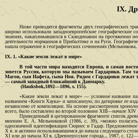
IX. Д
Ниже приводятся фрагменты двух географических тра
широко ис­пользовали западноевропейские географические с
знаниях, накапливавшихся в Скандинавии на протяжении нес
деятельности норманнов в Прибалтике и на Руси. Географиче
нашла отражение в географических сочинениях (Мельникова, 
IX. 1. «Какие земли лежат в мире»
В той части мира находится Европа, и самая восто
зовется Руссия, которую мы называем Гардарики. Там та
Магон, сын Иафета, сына Ноя. Рядом с Гардарики лежат 
— самый западный ближайший к Данмарку.
(
Hauksbok
,1892—1896,
s
. 155).
«Какие земли лежат в мире» — условное название па
названием «Кни­ги Хаука» и записанную, по датировке ее изд
независимо от компи­ляции. На основе рассмотрения хроноло
всего, было составлено во вто­рой половине XIII—начале XIV
Приведенный в цитированном фрагменте список древне
мнению Е. А. Мельниковой (1986, с. 39), «можно полагат
однозначной иденти­фикации Сюрнес и Гадар. Предложенное
Х в. и активно использо­вавшимся до начала следующего стол
XI или до начала XI в. (Древнерусские города.., 1987, с. 1