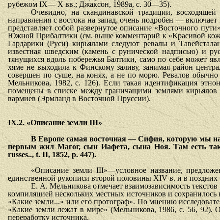
рубежом IX— Х вв.; Джаксон, 1989а, с. 30—35).
Очевидно, на скандинавской традиции, восходящей
направления с востока на запад, очень подробен — включае
представляет собой развернутое описание «Восточного пути
Южной Прибалтики (см. выше комментарий к «Красивой коже»
Гардарики (Руси) кирьялами следуют ревалы и Тавейстала
известная шведским (камень с руниче­ской надписью) и р
тянущихся вдоль побережья Балтики, само по себе может явл
хяме не выходила к Финскому заливу, занимая район центра
совершен по суше, на конях, а не по морю. Ревалов обычно 
Мельни­кова, 1982, с. 126). Если такая идентификация этно
помещены в списке между граничащими землями кирьялов и
вармиев (Эрмланд в Восточной Пруссии).
IX
.2. «Описание земли
III
»
В Европе самая восточная — Сифия, которую мы наз
первым жил Магог, сын Иафета, сына Ноя. Там есть т
russes.., t. II, 1852, p. 447).
«Описание земли III»—условное название, предложе
единственной рукописи второй половины XIV в. и в поздних б
Е. А. Мельникова отмечает взаимозависимость текстов «
ком­пиляцией нескольких местных источников и сохранилось в
«Какие зем­ли...» или его протограф». По мнению исследова
«Какие земли ле­жат в мире» (Мельникова, 1986, с. 56, 92)
переработку источника.